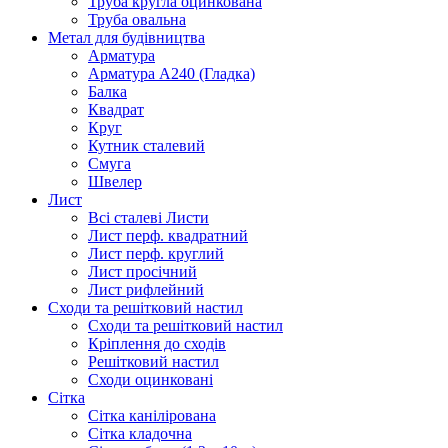
Труба кругла оцинкована
Труба овальна
Метал для будівництва
Арматура
Арматура А240 (Гладка)
Балка
Квадрат
Круг
Кутник сталевий
Смуга
Швелер
Лист
Всі сталеві Листи
Лист перф. квадратний
Лист перф. круглий
Лист просічний
Лист рифлейний
Сходи та решітковий настил
Сходи та решітковий настил
Кріплення до сходів
Решітковий настил
Сходи оцинковані
Сітка
Сітка канілірована
Сітка кладочна