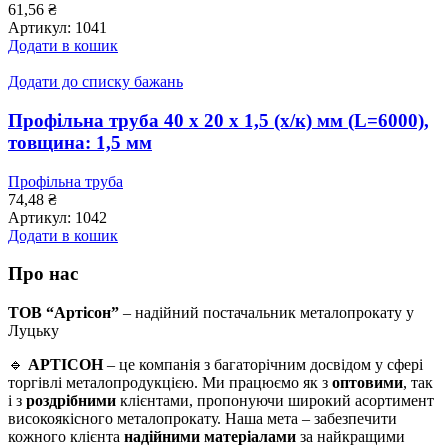
61,56
₴
Артикул:
1041
Додати в кошик
Додати до списку бажань
Профільна труба 40 x 20 x 1,5 (х/к) мм (L=6000),
товщина: 1,5 мм
Профільна труба
74,48
₴
Артикул:
1042
Додати в кошик
Про нас
ТОВ “Артісон”
– надійний постачальник металопрокату у
Луцьку
🔹
АРТІСОН
– це компанія з багаторічним досвідом у сфері
торгівлі металопродукцією. Ми працюємо як з
оптовими
, так
і з
роздрібними
клієнтами, пропонуючи широкий асортимент
високоякісного металопрокату. Наша мета – забезпечити
кожного клієнта
надійними матеріалами
за найкращими