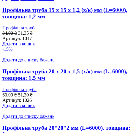
Профільна труба 15 x 15 x 1,2 (х/к) мм (L=6000),
товщина: 1,2 мм
Профільна труба
Оригінальна
Поточна
34,00
₴
31,35
₴
ціна:
ціна:
Артикул:
1017
34,00 ₴.
31,35 ₴.
Додати в кошик
-15%
Додати до списку бажань
Профільна труба 20 x 20 x 1,5 (х/к) мм (L=6000),
товщина: 1,5 мм
Профільна труба
Оригінальна
Поточна
60,00
₴
51,30
₴
ціна:
ціна:
Артикул:
1026
60,00 ₴.
51,30 ₴.
Додати в кошик
Додати до списку бажань
Профільна труба 20*20*2 мм (L=6000), товщина: