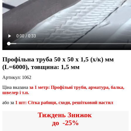
Профільна труба 50 x 50 x 1,5 (х/к) мм
(L=6000), товщина: 1,5 мм
Артикул:
1062
Ціна вказана
за 1 метр: Профільні труби, арматура, балка,
швелер і т.п.
або за
1 шт: Сітка рабиця, сходи, решітковий настил
Тиждень Знижок
до
-25%