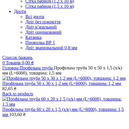
Сітка рабиця (1,2 x 10 м)
Сітка рабиця (1,5 x 10 м)
Дроти
Всі дроти
Дріт без покриття
Дріт в’язальний
Дріт оцинкований
Катанка
Проволка ВР 1
Дріт зварювальний 0,8 мм
Список бажань
0
Товарів
0,00
₴
Головна
Профільна труба
Профільна труба 50 x 50 x 1,5 (х/к)
мм (L=6000), товщина: 1,5 мм
Профільна труба 50 x 30 x 1,2 мм (L=6000), товщина: 1,2 мм
82,65
₴
Back to products
Профільна труба 60 x 20 x 1,5 (х/к) мм (L=6000), товщина: 1,5
мм
103,60
₴