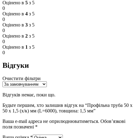
Оцінено в
5
з 5
0
Оцінено в
4
з 5
0
Оцінено в
3
з 5
0
Оцінено в
2
з 5
0
Оцінено в
1
з 5
0
Відгуки
Очистити фільтри
Відгуків немає, поки що.
Будьте першим, хто залишив відгук на “Профільна труба 50 x
50 x 1,5 (х/к) мм (L=6000), товщина: 1,5 мм”
Ваша e-mail адреса не оприлюднюватиметься.
Обов’язкові
поля позначені
*
Ваша оцінка
*