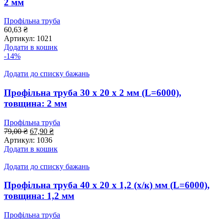
2 мм
Профільна труба
60,63
₴
Артикул:
1021
Додати в кошик
-14%
Додати до списку бажань
Профільна труба 30 x 20 x 2 мм (L=6000),
товщина: 2 мм
Профільна труба
Оригінальна
Поточна
79,00
₴
67,90
₴
ціна:
ціна:
Артикул:
1036
79,00 ₴.
67,90 ₴.
Додати в кошик
Додати до списку бажань
Профільна труба 40 x 20 x 1,2 (х/к) мм (L=6000),
товщина: 1,2 мм
Профільна труба