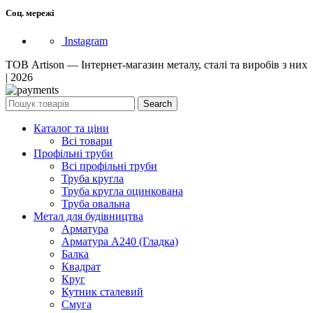
Соц. мережі
Instagram
ТОВ Artison — Інтернет-магазин металу, сталі та виробів з них
| 2026
Search
Каталог та ціни
Всі товари
Профільні труби
Всі профільні труби
Труба кругла
Труба кругла оцинкована
Труба овальна
Метал для будівництва
Арматура
Арматура А240 (Гладка)
Балка
Квадрат
Круг
Кутник сталевий
Смуга