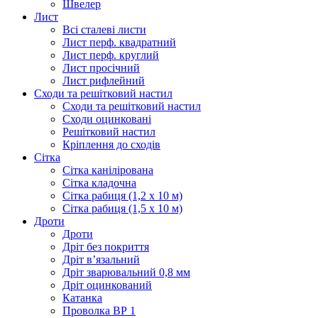
Швелер
Лист
Всі сталеві листи
Лист перф. квадратний
Лист перф. круглий
Лист просічний
Лист рифлейний
Сходи та решітковий настил
Сходи та решітковий настил
Сходи оцинковані
Решітковий настил
Кріплення до сходів
Сітка
Сітка канілірована
Сітка кладочна
Сітка рабиця (1,2 x 10 м)
Сітка рабиця (1,5 x 10 м)
Дроти
Дроти
Дріт без покриття
Дріт в’язальний
Дріт зварювальний 0,8 мм
Дріт оцинкований
Катанка
Проволка ВР 1