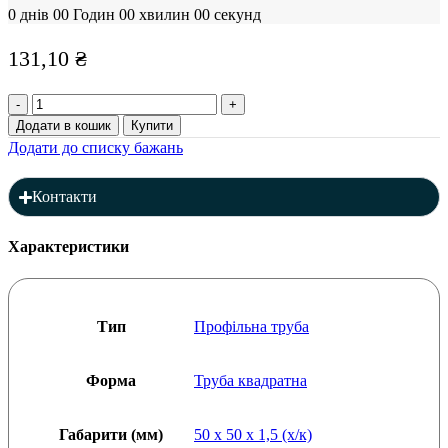
0
днів
00
Годин
00
хвилин
00
секунд
131,10
₴
Профільна
труба
Додати в кошик
Купити
50
Додати до списку бажань
x
50
x
Контакти
1,5
(х/
к)
Характеристики
мм
(L=6000),
товщина:
1,5
Тип
Профільна труба
мм
кількість
Форма
Труба квадратна
Габарити (мм)
50 x 50 x 1,5 (х/к)