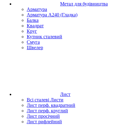
Метал для будівництва
Арматура
Арматура А240 (Гладка)
Балка
Квадрат
Круг
Кутник сталевий
Смуга
Швелер
Лист
Всі сталеві Листи
Лист перф. квадратний
Лист перф. круглий
Лист просічний
Лист рифлейний