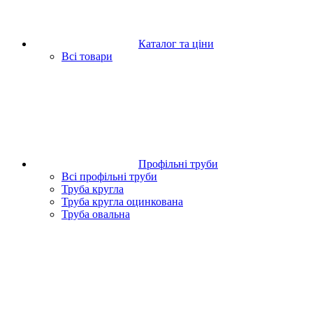
Каталог та ціни
Всі товари
Профільні труби
Всі профільні труби
Труба кругла
Труба кругла оцинкована
Труба овальна