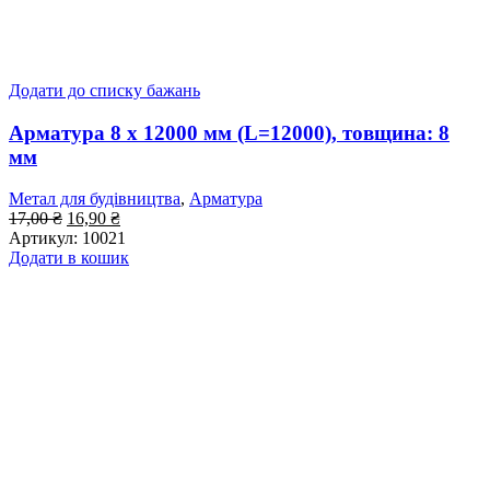
Додати до списку бажань
Арматура 8 x 12000 мм (L=12000), товщина: 8
мм
Метал для будівництва
,
Арматура
Оригінальна
Поточна
17,00
₴
16,90
₴
ціна:
ціна:
Артикул:
10021
17,00 ₴.
16,90 ₴.
Додати в кошик