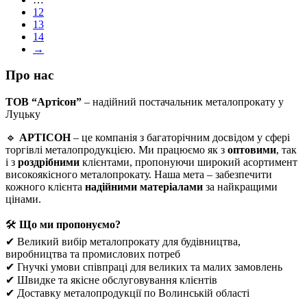
12
13
14
→
Про нас
ТОВ “Артісон”
– надійний постачальник металопрокату у
Луцьку
🔹
АРТІСОН
– це компанія з багаторічним досвідом у сфері
торгівлі металопродукцією. Ми працюємо як з
оптовими
, так
і з
роздрібними
клієнтами, пропонуючи широкий асортимент
високоякісного металопрокату. Наша мета – забезпечити
кожного клієнта
надійними матеріалами
за найкращими
цінами.
🛠
Що ми пропонуємо?
✔ Великий вибір металопрокату для будівництва,
виробництва та промислових потреб
✔ Гнучкі умови співпраці для великих та малих замовлень
✔ Швидке та якісне обслуговування клієнтів
✔ Доставку металопродукції по Волинській області