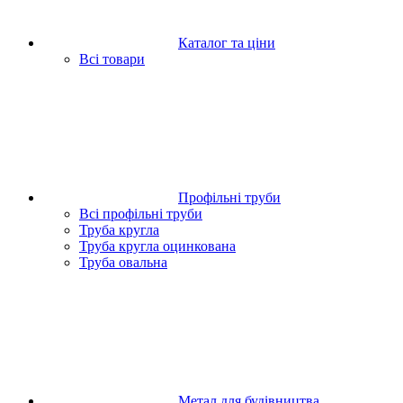
Каталог та ціни
Всі товари
Профільні труби
Всі профільні труби
Труба кругла
Труба кругла оцинкована
Труба овальна
Метал для будівництва