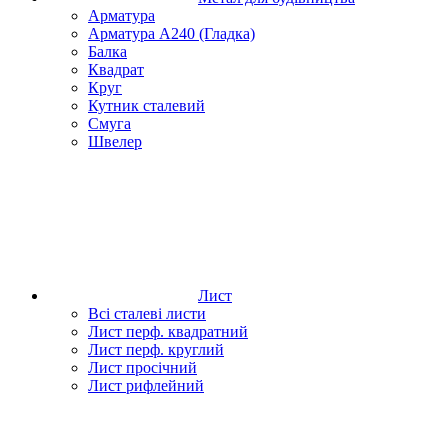
Арматура
Арматура А240 (Гладка)
Балка
Квадрат
Круг
Кутник сталевий
Смуга
Швелер
Лист
Всі сталеві листи
Лист перф. квадратний
Лист перф. круглий
Лист просічний
Лист рифлейний