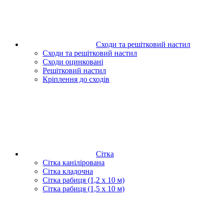
Сходи та решітковий настил
Сходи та решітковий настил
Сходи оцинковані
Решітковий настил
Кріплення до сходів
Сітка
Сітка канілірована
Сітка кладочна
Сітка рабиця (1,2 x 10 м)
Сітка рабиця (1,5 x 10 м)