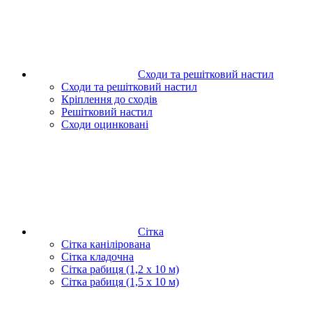
Сходи та решітковий настил
Сходи та решітковий настил
Кріплення до сходів
Решітковий настил
Сходи оцинковані
Сітка
Сітка канілірована
Сітка кладочна
Сітка рабиця (1,2 x 10 м)
Сітка рабиця (1,5 x 10 м)