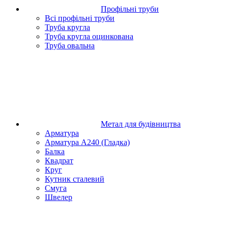
Профільні труби
Всі профільні труби
Труба кругла
Труба кругла оцинкована
Труба овальна
Метал для будівництва
Арматура
Арматура А240 (Гладка)
Балка
Квадрат
Круг
Кутник сталевий
Смуга
Швелер