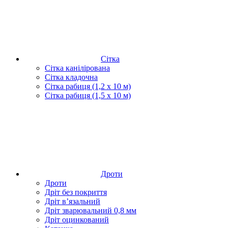
Сітка
Сітка канілірована
Сітка кладочна
Сітка рабиця (1,2 x 10 м)
Сітка рабиця (1,5 x 10 м)
Дроти
Дроти
Дріт без покриття
Дріт в’язальний
Дріт зварювальний 0,8 мм
Дріт оцинкований