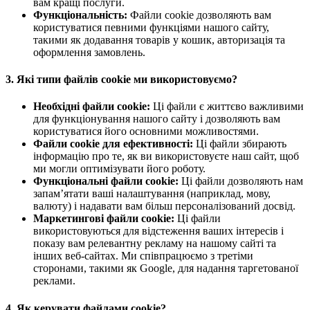
вам кращі послуги.
Функціональність:
Файли cookie дозволяють вам
користуватися певними функціями нашого сайту,
такими як додавання товарів у кошик, авторизація та
оформлення замовлень.
3. Які типи файлів cookie ми використовуємо?
Необхідні файли cookie:
Ці файли є життєво важливими
для функціонування нашого сайту і дозволяють вам
користуватися його основними можливостями.
Файли cookie для ефективності:
Ці файли збирають
інформацію про те, як ви використовуєте наш сайт, щоб
ми могли оптимізувати його роботу.
Функціональні файли cookie:
Ці файли дозволяють нам
запам’ятати ваші налаштування (наприклад, мову,
валюту) і надавати вам більш персоналізований досвід.
Маркетингові файли cookie:
Ці файли
використовуються для відстеження ваших інтересів і
показу вам релевантну рекламу на нашому сайті та
інших веб-сайтах. Ми співпрацюємо з третіми
сторонами, такими як Google, для надання таргетованої
реклами.
4. Як керувати файлами cookie?