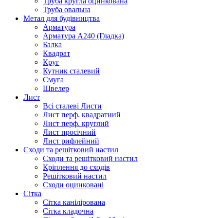
Труба кругла оцинкована
Труба овальна
Метал для будівництва
Арматура
Арматура А240 (Гладка)
Балка
Квадрат
Круг
Кутник сталевий
Смуга
Швелер
Лист
Всі сталеві Листи
Лист перф. квадратний
Лист перф. круглий
Лист просічний
Лист рифлейний
Сходи та решітковий настил
Сходи та решітковий настил
Кріплення до сходів
Решітковий настил
Сходи оцинковані
Сітка
Сітка канілірована
Сітка кладочна