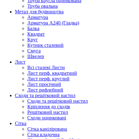
Труба кругла оцинкована
Труба овальна
Метал для будівництва
Арматура
Арматура А240 (Гладка)
Балка
Квадрат
Круг
Кутник сталевий
Смуга
Швелер
Лист
Всі сталеві Листи
Лист перф. квадратний
Лист перф. круглий
Лист просічний
Лист рифлейний
Сходи та решітковий настил
Сходи та решітковий настил
Кріплення до сходів
Решітковий настил
Сходи оцинковані
Сітка
Сітка канілірована
Сітка кладочна