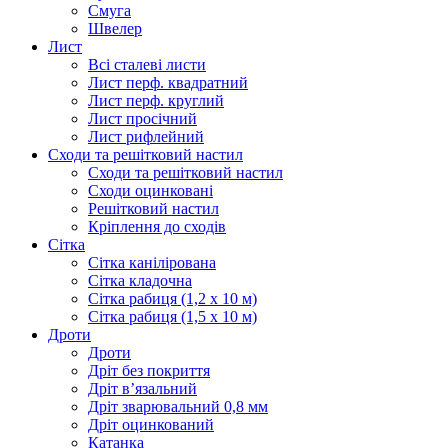
Смуга
Швелер
Лист
Всі сталеві листи
Лист перф. квадратний
Лист перф. круглий
Лист просічний
Лист рифлейний
Сходи та решітковий настил
Сходи та решітковий настил
Сходи оцинковані
Решітковий настил
Кріплення до сходів
Сітка
Сітка канілірована
Сітка кладочна
Сітка рабиця (1,2 x 10 м)
Сітка рабиця (1,5 x 10 м)
Дроти
Дроти
Дріт без покриття
Дріт в’язальний
Дріт зварювальний 0,8 мм
Дріт оцинкований
Катанка