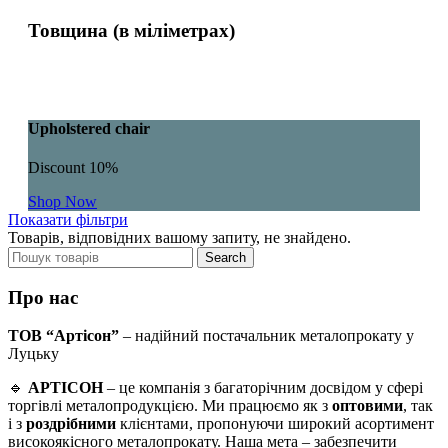
Товщина (в міліметрах)
Upholstered chair
Discount 10%
Shop Now
Показати фільтри
Товарів, відповідних вашому запиту, не знайдено.
Search
Про нас
ТОВ “Артісон”
– надійний постачальник металопрокату у
Луцьку
🔹
АРТІСОН
– це компанія з багаторічним досвідом у сфері
торгівлі металопродукцією. Ми працюємо як з
оптовими
, так
і з
роздрібними
клієнтами, пропонуючи широкий асортимент
високоякісного металопрокату. Наша мета – забезпечити