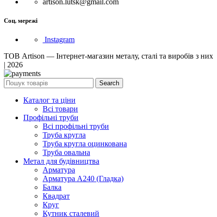
artison.lutsk@gmail.com
Соц. мережі
Instagram
ТОВ Artison — Інтернет-магазин металу, сталі та виробів з них
| 2026
Search
Каталог та ціни
Всі товари
Профільні труби
Всі профільні труби
Труба кругла
Труба кругла оцинкована
Труба овальна
Метал для будівництва
Арматура
Арматура А240 (Гладка)
Балка
Квадрат
Круг
Кутник сталевий