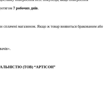
протягом
7 робочих днів
.
ули сплачені магазином. Якщо ж товар виявиться бракованим або
вачів».
ЛЬНІСТЮ (ТОВ) “АРТІСОН”