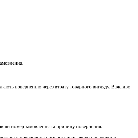
замовлення.
длягають поверненню через втрату товарного вигляду. Важливо
азавши номер замовлення та причину повернення.
а доставку повернення несе покупець, якщо повернення