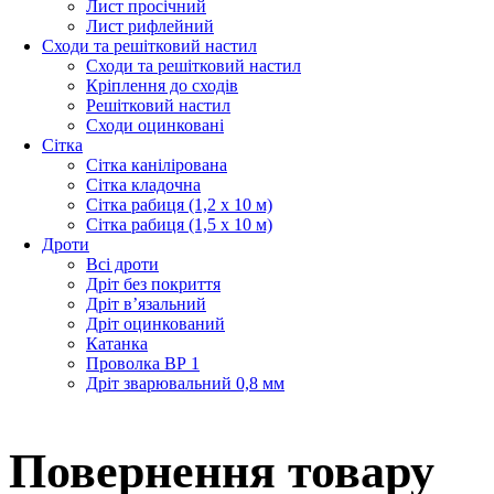
Лист просічний
Лист рифлейний
Сходи та решітковий настил
Сходи та решітковий настил
Кріплення до сходів
Решітковий настил
Сходи оцинковані
Сітка
Сітка канілірована
Сітка кладочна
Сітка рабиця (1,2 x 10 м)
Сітка рабиця (1,5 x 10 м)
Дроти
Всі дроти
Дріт без покриття
Дріт в’язальний
Дріт оцинкований
Катанка
Проволка ВР 1
Дріт зварювальний 0,8 мм
Повернення товару