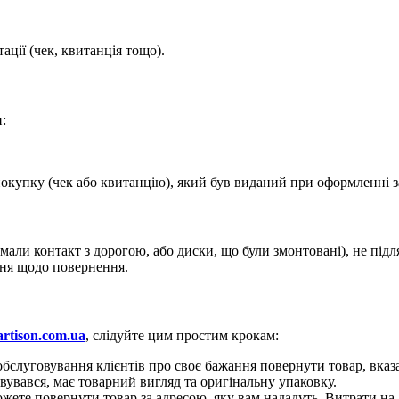
ації (чек, квитанція тощо).
:
покупку (чек або квитанцію), який був виданий при оформленні 
 мали контакт з дорогою, або диски, що були змонтовані), не пі
ння щодо повернення.
artison.com.ua
, слідуйте цим простим крокам:
 обслуговування клієнтів про своє бажання повернути товар, вк
вувався, має товарний вигляд та оригінальну упаковку.
ожете повернути товар за адресою, яку вам нададуть. Витрати н