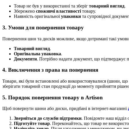
Товар не був у використанні та зберіг
товарний вигляд
.
Збережено
споживчі властивості
товару.
Наявність оригінальної
упаковки
та супровідної документ
3. Умови для повернення товару
Повернення шин та дисків можливе, якщо дотримані такі умови
Товарний вигляд
.
Оригінальна упаковка
.
Документи
. Потрібно надати документ, що підтверджує 
4. Виключення з права на повернення
Товари, які були встановлені або використовувалися (шини, що
зберігати товарний стан продукції до моменту прийняття ріше
5. Порядок повернення товару в Artison
Щоб повернути шини або диски, придбані в інтернет-магазині
Зверніться до служби підтримки
. Повідомте наш відділ
Підготуйте товар
. Переконайтесь, що товар не використо
Надішліть товар
. Після узгодження з менеджером, ви зм