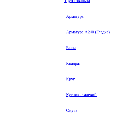
Труба овальна
Арматура
Арматура А240 (Гладка)
Балка
Квадрат
Круг
Кутник сталевий
Смуга