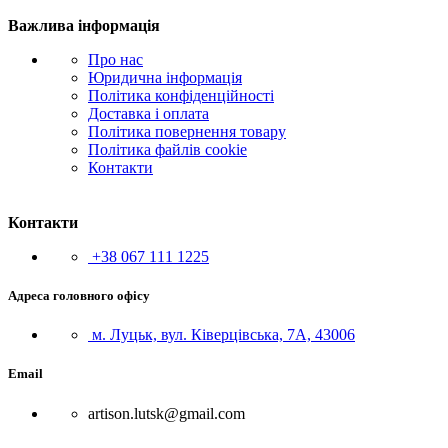
Важлива інформація
Про нас
Юридична інформація
Політика конфіденційності
Доставка і оплата
Політика повернення товару
Політика файлів cookie
Контакти
Контакти
+38 067 111 1225
Адреса головного офісу
м. Луцьк, вул. Ківерцівська, 7А, 43006
Email
artison.lutsk@gmail.com