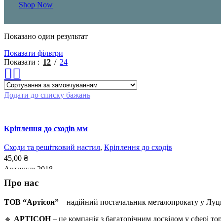
Shop Now
Показано один результат
Показати фільтри
Показати
12
24
Додати до списку бажань
Кріплення до сходів мм
Сходи та решітковий настил
,
Кріплення до сходів
45,00
₴
Артикул:
2018
Про нас
ДОДАТИ В КОШИК
ТОВ “Артісон”
– надійний постачальник металопрокату у Луц
🔹
АРТІСОН
– це компанія з багаторічним досвідом у сфері т