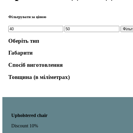
Фільтрувати за ціною
Мінімальна
Найбільша
Фільт
ціна
ціна
Оберіть тип
Габарити
Спосіб виготовлення
Товщина (в міліметрах)
Upholstered chair
Discount 10%