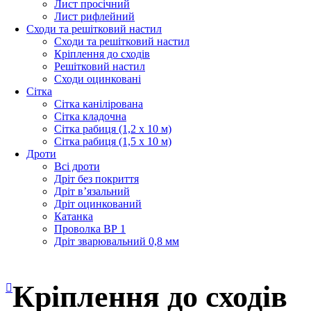
Лист просічний
Лист рифлейний
Сходи та решітковий настил
Сходи та решітковий настил
Кріплення до сходів
Решітковий настил
Сходи оцинковані
Сітка
Сітка канілірована
Сітка кладочна
Сітка рабиця (1,2 x 10 м)
Сітка рабиця (1,5 x 10 м)
Дроти
Всі дроти
Дріт без покриття
Дріт в’язальний
Дріт оцинкований
Катанка
Проволка ВР 1
Дріт зварювальний 0,8 мм
Кріплення до сходів