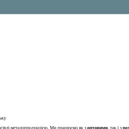
ьку
оргівлі металопродукцією. Ми працюємо як з
оптовими
, так і з
ро