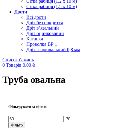
Сітка рабиця (1,2 x 10 м)
Сітка рабиця (1,5 x 10 м)
Дроти
Всі дроти
Дріт без покриття
Дріт в’язальний
Дріт оцинкований
Катанка
Проволка ВР 1
Дріт зварювальний 0,8 мм
Список бажань
0
Товарів
0,00
₴
Труба овальна
Фільтрувати за ціною
Мінімальна
Найбільша
ціна
ціна
Фільтр