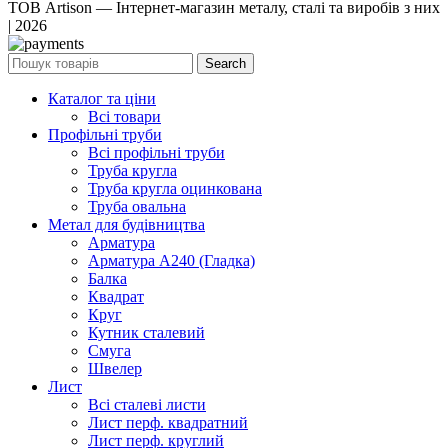
ТОВ Artison — Інтернет-магазин металу, сталі та виробів з них
| 2026
Search
Каталог та ціни
Всі товари
Профільні труби
Всі профільні труби
Труба кругла
Труба кругла оцинкована
Труба овальна
Метал для будівництва
Арматура
Арматура А240 (Гладка)
Балка
Квадрат
Круг
Кутник сталевий
Смуга
Швелер
Лист
Всі сталеві листи
Лист перф. квадратний
Лист перф. круглий