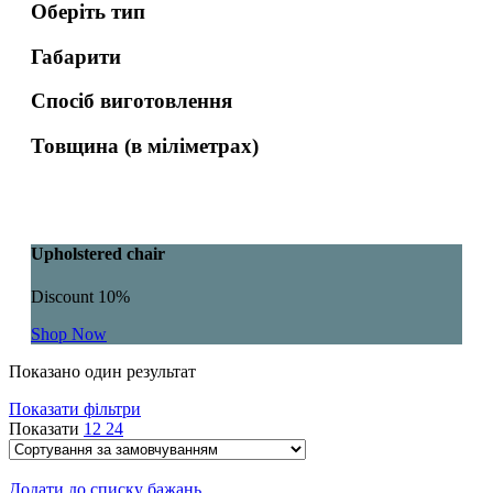
Оберіть тип
Габарити
Спосіб виготовлення
Товщина (в міліметрах)
Upholstered chair
Discount 10%
Shop Now
Показано один результат
Показати фільтри
Показати
12
24
Додати до списку бажань