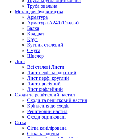
Труба кругла оцинкована
Труба овальна
Метал для будівництва
Арматура
Арматура А240 (Гладка)
Балка
Квадрат
Круг
Кутник сталевий
Смуга
Швелер
Лист
Всі сталеві Листи
Лист перф. квадратний
Лист перф. круглий
Лист просічний
Лист рифлейний
Сходи та решітковий настил
Сходи та решітковий настил
Кріплення до сходів
Решітковий настил
Сходи оцинковані
Сітка
Сітка канілірована
Сітка кладочна