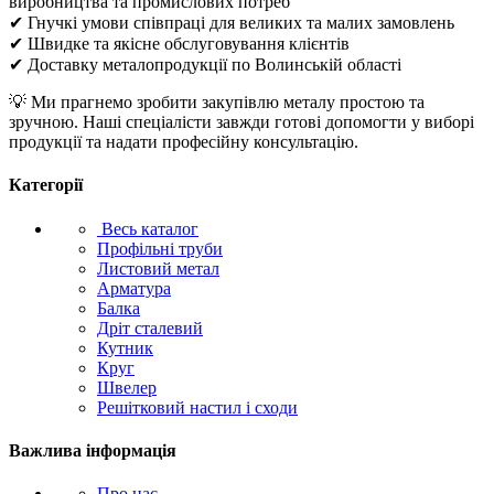
виробництва та промислових потреб
✔ Гнучкі умови співпраці для великих та малих замовлень
✔ Швидке та якісне обслуговування клієнтів
✔ Доставку металопродукції по Волинській області
💡 Ми прагнемо зробити закупівлю металу простою та
зручною. Наші спеціалісти завжди готові допомогти у виборі
продукції та надати професійну консультацію.
Категорії
Весь каталог
Профільні труби
Листовий метал
Арматура
Балка
Дріт сталевий
Кутник
Круг
Швелер
Решітковий настил і сходи
Важлива інформація
Про нас