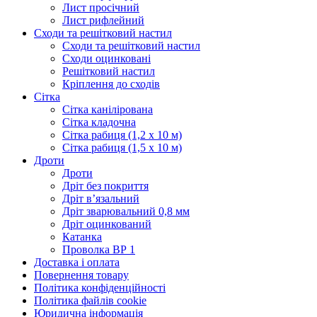
Лист просічний
Лист рифлейний
Сходи та решітковий настил
Сходи та решітковий настил
Сходи оцинковані
Решітковий настил
Кріплення до сходів
Сітка
Сітка канілірована
Сітка кладочна
Сітка рабиця (1,2 x 10 м)
Сітка рабиця (1,5 x 10 м)
Дроти
Дроти
Дріт без покриття
Дріт в’язальний
Дріт зварювальний 0,8 мм
Дріт оцинкований
Катанка
Проволка ВР 1
Доставка і оплата
Повернення товару
Політика конфіденційності
Політика файлів cookie
Юридична інформація