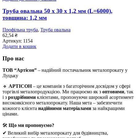
Труба овальна 50 x 30 x 1,2 мм (L=6000),
товщина: 1,2 мм
Профільна труба
,
Труба овальна
62,54
₴
Артикул:
1154
Додати в кошик
Про нас
ТОВ “Артісон”
– надійний постачальник металопрокату у
Луцьку
🔹
АРТІСОН
– це компанія з багаторічним досвідом у сфері
торгівлі металопродукцією. Ми працюємо як з
оптовими
, так
і з
роздрібними
клієнтами, пропонуючи широкий асортимент
високоякісного металопрокату. Наша мета – забезпечити
кожного клієнта
надійними матеріалами
за найкращими
цінами.
🛠
Що ми пропонуємо?
✔ Великий вибір металопрокату для будівництва,