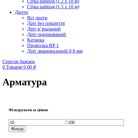
Сітка рабиця (1,2 x 10 м)
Сітка рабиця (1,5 x 10 м)
Дроти
Всі дроти
Дріт без покриття
Дріт в’язальний
Дріт оцинкований
Катанка
Проволка ВР 1
Дріт зварювальний 0,8 мм
Список бажань
0
Товарів
0,00
₴
Арматура
Фільтрувати за ціною
Мінімальна
Найбільша
ціна
ціна
Фільтр