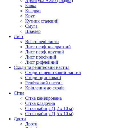
Арматура А240 (Гладка)
Балка
Квадрат
Круг
Кутник сталевий
Смуга
Швелер
Лист
Всі сталеві листи
Лист перф. квадратний
Лист перф. круглий
Лист просічний
Лист рифлейний
Сходи та решітковий настил
Сходи та решітковий настил
Сходи оцинковані
Решітковий настил
Кріплення до сходів
Сітка
Сітка канілірована
Сітка кладочна
Сітка рабиця (1,2 x 10 м)
Сітка рабиця (1,5 x 10 м)
Дроти
Дроти