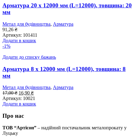
Арматура 20 x 12000 мм (L=12000), товщина: 20
мм
Метал для будівництва
,
Арматура
91,26
₴
Артикул:
101411
Додати в кошик
-1%
Додати до списку бажань
Арматура 8 x 12000 мм (L=12000), товщина: 8
мм
Метал для будівництва
,
Арматура
Оригінальна
Поточна
17,00
₴
16,90
₴
ціна:
ціна:
Артикул:
10021
17,00 ₴.
16,90 ₴.
Додати в кошик
Про нас
ТОВ “Артісон”
– надійний постачальник металопрокату у
Луцьку