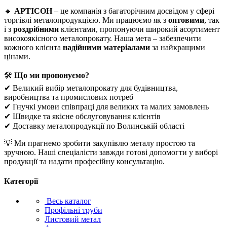
🔹
АРТІСОН
– це компанія з багаторічним досвідом у сфері
торгівлі металопродукцією. Ми працюємо як з
оптовими
, так
і з
роздрібними
клієнтами, пропонуючи широкий асортимент
високоякісного металопрокату. Наша мета – забезпечити
кожного клієнта
надійними матеріалами
за найкращими
цінами.
🛠
Що ми пропонуємо?
✔ Великий вибір металопрокату для будівництва,
виробництва та промислових потреб
✔ Гнучкі умови співпраці для великих та малих замовлень
✔ Швидке та якісне обслуговування клієнтів
✔ Доставку металопродукції по Волинській області
💡 Ми прагнемо зробити закупівлю металу простою та
зручною. Наші спеціалісти завжди готові допомогти у виборі
продукції та надати професійну консультацію.
Категорії
Весь каталог
Профільні труби
Листовий метал