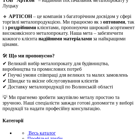
ТОВ “Артісон”
– надійний постачальник металопрокату у
Луцьку
🔹
АРТІСОН
– це компанія з багаторічним досвідом у сфері
торгівлі металопродукцією. Ми працюємо як з
оптовими
, так
і з
роздрібними
клієнтами, пропонуючи широкий асортимент
високоякісного металопрокату. Наша мета – забезпечити
кожного клієнта
надійними матеріалами
за найкращими
цінами.
🛠
Що ми пропонуємо?
✔ Великий вибір металопрокату для будівництва,
виробництва та промислових потреб
✔ Гнучкі умови співпраці для великих та малих замовлень
✔ Швидке та якісне обслуговування клієнтів
✔ Доставку металопродукції по Волинській області
💡 Ми прагнемо зробити закупівлю металу простою та
зручною. Наші спеціалісти завжди готові допомогти у виборі
продукції та надати професійну консультацію.
Категорії
Весь каталог
Профільні труби