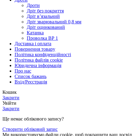
Дроти
Дріт без покриття
Дріт в’язальний
Дріт зварювальний 0,8 мм
Дріт оцинкований
Катанка
Проволка ВР 1
Доставка і оплата
Повернення товару
Політика конфіденційності
Політика файлів cookie
Юридична інформація
Про нас
Список бажань
Вхід/Реєстрація
Кошик
Закрити
Увійти
Закрити
Ще немає облікового запису?
Створити обліковий запис
Ми використовуємо файли cookie, щоб покращити ваш досвід