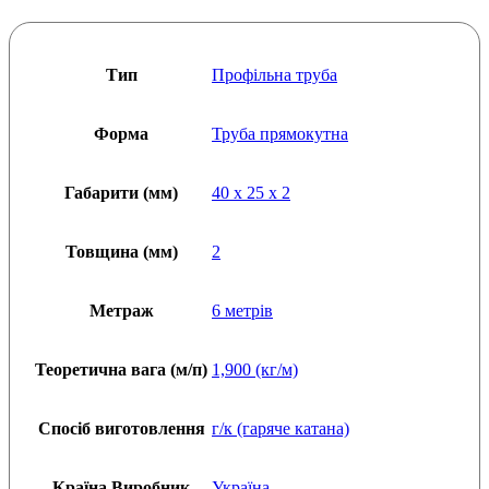
товщина:
2
мм
кількість
Тип
Профільна труба
Форма
Труба прямокутна
Габарити (мм)
40 x 25 x 2
Товщина (мм)
2
Метраж
6 метрів
Теоретична вага (м/п)
1,900 (кг/м)
Спосіб виготовлення
г/к (гаряче катана)
Країна Виробник
Україна