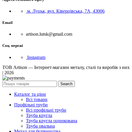
м. Луцьк, вул. Ківерцівська, 7А, 43006
Email
artison.lutsk@gmail.com
Соц. мережі
Instagram
ТОВ Artison — Інтернет-магазин металу, сталі та виробів з них
| 2026
Search
Каталог та ціни
Всі товари
Профільні труби
Всі профільні труби
Труба кругла
Труба кругла оцинкована
Труба овальна
Метал для будівництва