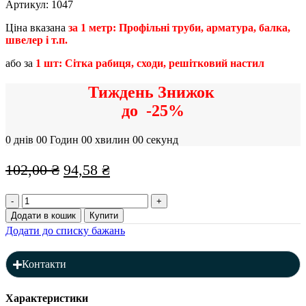
Артикул:
1047
Ціна вказана
за 1 метр: Профільні труби, арматура, балка,
швелер і т.п.
або за
1 шт: Сітка рабиця, сходи, решітковий настил
Тиждень Знижок
до
-25%
0
днів
00
Годин
00
хвилин
00
секунд
Оригінальна
Поточна
102,00
₴
94,58
₴
ціна:
ціна:
Профільна
102,00 ₴.
94,58 ₴.
труба
Додати в кошик
Купити
40
Додати до списку бажань
x
25
x
Контакти
2
мм
(L=6000),
Характеристики