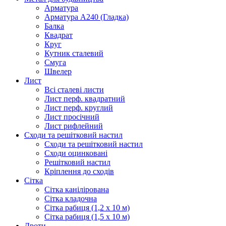
Арматура
Арматура А240 (Гладка)
Балка
Квадрат
Круг
Кутник сталевий
Смуга
Швелер
Лист
Всі сталеві листи
Лист перф. квадратний
Лист перф. круглий
Лист просічний
Лист рифлейний
Сходи та решітковий настил
Сходи та решітковий настил
Сходи оцинковані
Решітковий настил
Кріплення до сходів
Сітка
Сітка канілірована
Сітка кладочна
Сітка рабиця (1,2 x 10 м)
Сітка рабиця (1,5 x 10 м)
Дроти