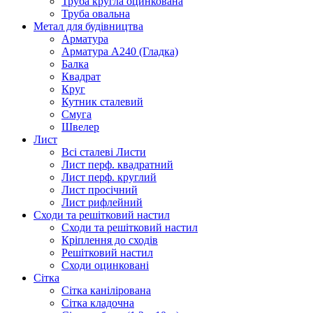
Труба кругла оцинкована
Труба овальна
Метал для будівництва
Арматура
Арматура А240 (Гладка)
Балка
Квадрат
Круг
Кутник сталевий
Смуга
Швелер
Лист
Всі сталеві Листи
Лист перф. квадратний
Лист перф. круглий
Лист просічний
Лист рифлейний
Сходи та решітковий настил
Сходи та решітковий настил
Кріплення до сходів
Решітковий настил
Сходи оцинковані
Сітка
Сітка канілірована
Сітка кладочна