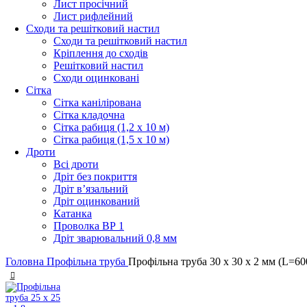
Лист просічний
Лист рифлейний
Сходи та решітковий настил
Сходи та решітковий настил
Кріплення до сходів
Решітковий настил
Сходи оцинковані
Сітка
Сітка канілірована
Сітка кладочна
Сітка рабиця (1,2 x 10 м)
Сітка рабиця (1,5 x 10 м)
Дроти
Всі дроти
Дріт без покриття
Дріт в’язальний
Дріт оцинкований
Катанка
Проволка ВР 1
Дріт зварювальний 0,8 мм
Головна
Профільна труба
Профільна труба 30 x 30 x 2 мм (L=60