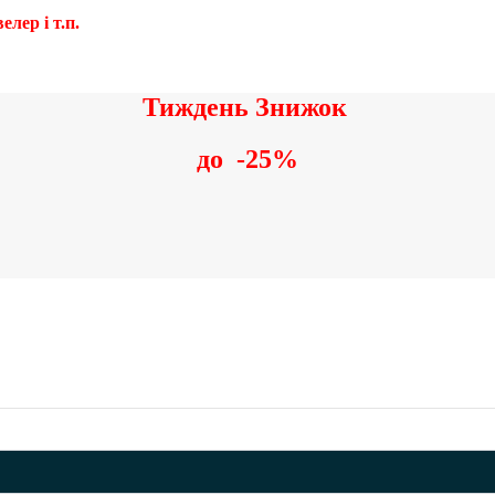
лер і т.п.
Тиждень Знижок
до
-25%