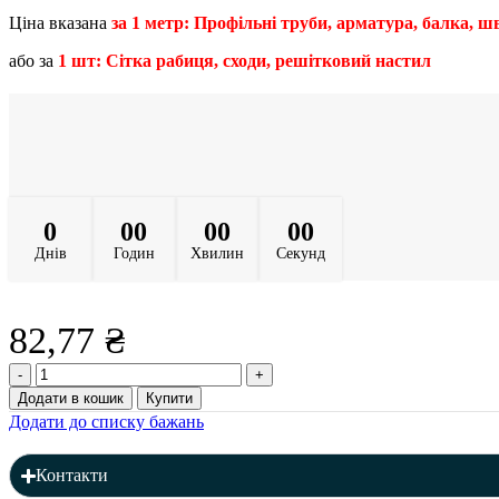
Ціна вказана
за 1 метр: Профільні труби, арматура, балка, шве
або за
1 шт: Сітка рабиця, сходи, решітковий настил
0
00
00
00
Днів
Годин
Хвилин
Секунд
82,77
₴
Профільна
труба
Додати в кошик
Купити
30
Додати до списку бажань
x
30
x
Контакти
2