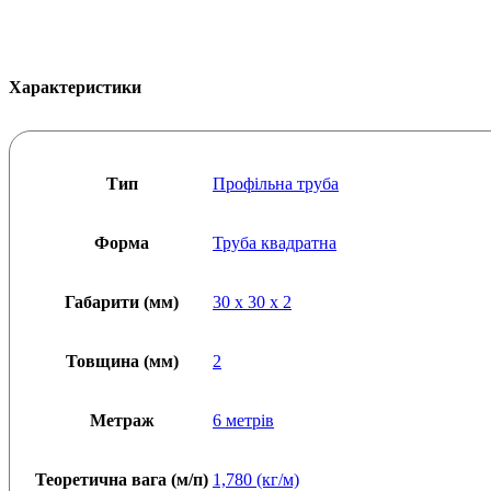
мм
(L=6000),
товщина:
2
Характеристики
мм
кількість
Тип
Профільна труба
Форма
Труба квадратна
Габарити (мм)
30 x 30 x 2
Товщина (мм)
2
Метраж
6 метрів
Теоретична вага (м/п)
1,780 (кг/м)