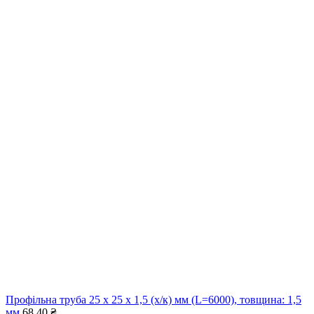
Профільна труба 25 x 25 x 1,5 (х/к) мм (L=6000), товщина: 1,5
мм
68,40
₴