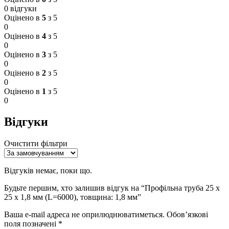
0 відгуки
Оцінено в
5
з 5
0
Оцінено в
4
з 5
0
Оцінено в
3
з 5
0
Оцінено в
2
з 5
0
Оцінено в
1
з 5
0
Відгуки
Очистити фільтри
Відгуків немає, поки що.
Будьте першим, хто залишив відгук на “Профільна труба 25 x
25 x 1,8 мм (L=6000), товщина: 1,8 мм”
Ваша e-mail адреса не оприлюднюватиметься.
Обов’язкові
поля позначені
*