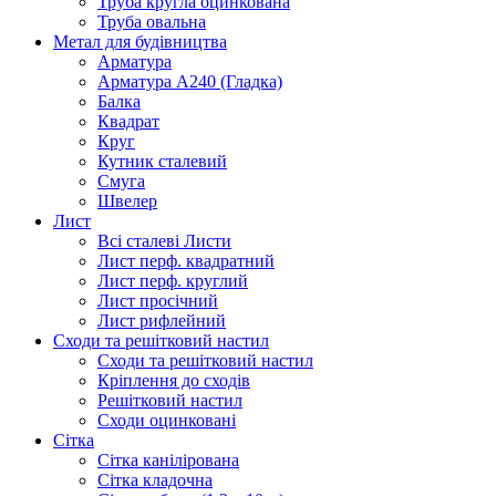
Труба кругла оцинкована
Труба овальна
Метал для будівництва
Арматура
Арматура А240 (Гладка)
Балка
Квадрат
Круг
Кутник сталевий
Смуга
Швелер
Лист
Всі сталеві Листи
Лист перф. квадратний
Лист перф. круглий
Лист просічний
Лист рифлейний
Сходи та решітковий настил
Сходи та решітковий настил
Кріплення до сходів
Решітковий настил
Сходи оцинковані
Сітка
Сітка канілірована
Сітка кладочна