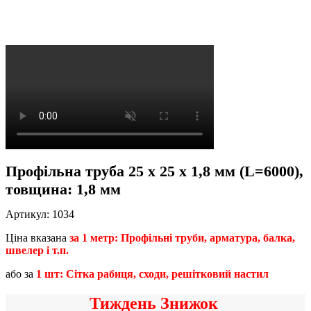
Профільна труба 25 x 25 x 1,8 мм (L=6000),
товщина: 1,8 мм
Артикул:
1034
Ціна вказана
за 1 метр: Профільні труби, арматура, балка,
швелер і т.п.
або за
1 шт: Сітка рабиця, сходи, решітковий настил
Тиждень Знижок