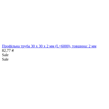
Профільна труба 30 x 30 x 2 мм (L=6000), товщина: 2 мм
82,77
₴
Sale
Sale