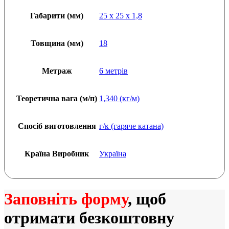
Габарити (мм)
25 x 25 x 1,8
Товщина (мм)
18
Метраж
6 метрів
Теоретична вага (м/п)
1,340 (кг/м)
Спосіб виготовлення
г/к (гаряче катана)
Країна Виробник
Україна
Заповніть форму
, щоб
отримати безкоштовну