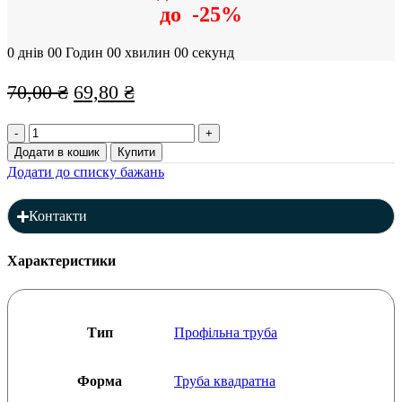
до
-25%
0
днів
00
Годин
00
хвилин
00
секунд
Оригінальна
Поточна
70,00
₴
69,80
₴
ціна:
ціна:
Профільна
70,00 ₴.
69,80 ₴.
труба
Додати в кошик
Купити
25
Додати до списку бажань
x
25
x
Контакти
1,8
мм
(L=6000),
Характеристики
товщина:
1,8
мм
кількість
Тип
Профільна труба
Форма
Труба квадратна