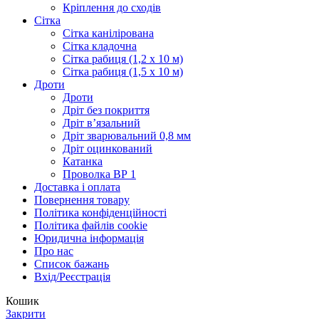
Кріплення до сходів
Сітка
Сітка канілірована
Сітка кладочна
Сітка рабиця (1,2 x 10 м)
Сітка рабиця (1,5 x 10 м)
Дроти
Дроти
Дріт без покриття
Дріт в’язальний
Дріт зварювальний 0,8 мм
Дріт оцинкований
Катанка
Проволка ВР 1
Доставка і оплата
Повернення товару
Політика конфіденційності
Політика файлів cookie
Юридична інформація
Про нас
Список бажань
Вхід/Реєстрація
Кошик
Закрити