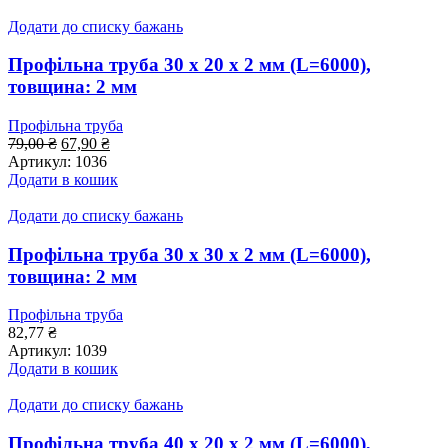
Додати до списку бажань
Профільна труба 30 x 20 x 2 мм (L=6000),
товщина: 2 мм
Профільна труба
Оригінальна
Поточна
79,00
₴
67,90
₴
ціна:
ціна:
Артикул:
1036
79,00 ₴.
67,90 ₴.
Додати в кошик
Додати до списку бажань
Профільна труба 30 x 30 x 2 мм (L=6000),
товщина: 2 мм
Профільна труба
82,77
₴
Артикул:
1039
Додати в кошик
Додати до списку бажань
Профільна труба 40 x 20 x 2 мм (L=6000),