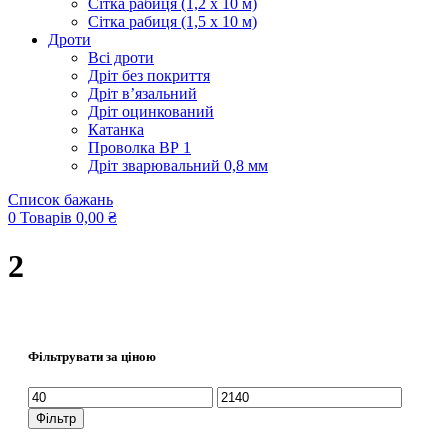
Сітка рабиця (1,2 x 10 м)
Сітка рабиця (1,5 x 10 м)
Дроти
Всі дроти
Дріт без покриття
Дріт в’язальний
Дріт оцинкований
Катанка
Проволка ВР 1
Дріт зварювальний 0,8 мм
Список бажань
0
Товарів
0,00
₴
2
Фільтрувати за ціною
Мінімальна
Найбільша
ціна
ціна
Фільтр