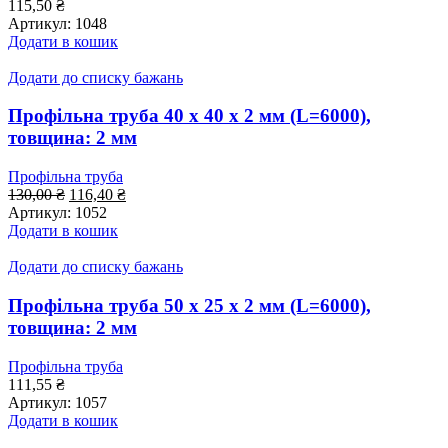
115,50
₴
Артикул:
1048
Додати в кошик
Додати до списку бажань
Профільна труба 40 x 40 x 2 мм (L=6000),
товщина: 2 мм
Профільна труба
Оригінальна
Поточна
130,00
₴
116,40
₴
ціна:
ціна:
Артикул:
1052
130,00 ₴.
116,40 ₴.
Додати в кошик
Додати до списку бажань
Профільна труба 50 x 25 x 2 мм (L=6000),
товщина: 2 мм
Профільна труба
111,55
₴
Артикул:
1057
Додати в кошик