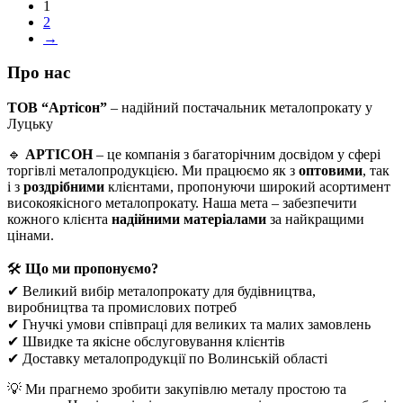
1
2
→
Про нас
ТОВ “Артісон”
– надійний постачальник металопрокату у
Луцьку
🔹
АРТІСОН
– це компанія з багаторічним досвідом у сфері
торгівлі металопродукцією. Ми працюємо як з
оптовими
, так
і з
роздрібними
клієнтами, пропонуючи широкий асортимент
високоякісного металопрокату. Наша мета – забезпечити
кожного клієнта
надійними матеріалами
за найкращими
цінами.
🛠
Що ми пропонуємо?
✔ Великий вибір металопрокату для будівництва,
виробництва та промислових потреб
✔ Гнучкі умови співпраці для великих та малих замовлень
✔ Швидке та якісне обслуговування клієнтів
✔ Доставку металопродукції по Волинській області
💡 Ми прагнемо зробити закупівлю металу простою та