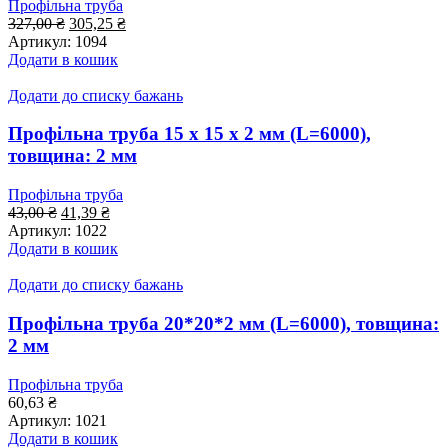
Профільна труба
Оригінальна
Поточна
327,00
₴
305,25
₴
ціна:
ціна:
Артикул:
1094
327,00 ₴.
305,25 ₴.
Додати в кошик
Додати до списку бажань
Профільна труба 15 x 15 x 2 мм (L=6000),
товщина: 2 мм
Профільна труба
Оригінальна
Поточна
43,00
₴
41,39
₴
ціна:
ціна:
Артикул:
1022
43,00 ₴.
41,39 ₴.
Додати в кошик
Додати до списку бажань
Профільна труба 20*20*2 мм (L=6000), товщина:
2 мм
Профільна труба
60,63
₴
Артикул:
1021
Додати в кошик