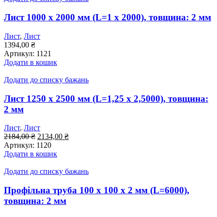
Лист 1000 x 2000 мм (L=1 x 2000), товщина: 2 мм
Лист
,
Лист
1394,00
₴
Артикул:
1121
Додати в кошик
Додати до списку бажань
Лист 1250 x 2500 мм (L=1,25 x 2,5000), товщина:
2 мм
Лист
,
Лист
Оригінальна
Поточна
2184,00
₴
2134,00
₴
ціна:
ціна:
Артикул:
1120
2184,00 ₴.
2134,00 ₴.
Додати в кошик
Додати до списку бажань
Профільна труба 100 x 100 x 2 мм (L=6000),
товщина: 2 мм