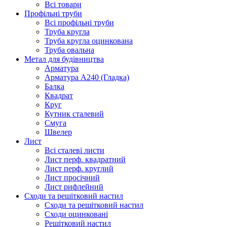
Всі товари
Профільні труби
Всі профільні труби
Труба кругла
Труба кругла оцинкована
Труба овальна
Метал для будівництва
Арматура
Арматура А240 (Гладка)
Балка
Квадрат
Круг
Кутник сталевий
Смуга
Швелер
Лист
Всі сталеві листи
Лист перф. квадратний
Лист перф. круглий
Лист просічний
Лист рифлейний
Сходи та решітковий настил
Сходи та решітковий настил
Сходи оцинковані
Решітковий настил