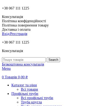
-14%
-10%
-2%
-7%
-4%
-7%
+38 067 111 1225
Консультація
Політика конфіденційності
Політика повернення товару
Доставка і оплата
Вхід/Реєстрація
+38 067 111 1225
Консультація
Search
Безкоштовна консультація
Menu
0
Товарів
0,00
₴
Каталог та ціни
Всі товари
Профільні труби
Всі профільні труби
Труба кругла