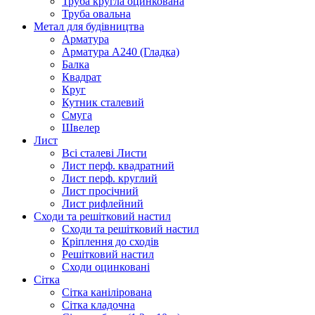
Труба кругла оцинкована
Труба овальна
Метал для будівництва
Арматура
Арматура А240 (Гладка)
Балка
Квадрат
Круг
Кутник сталевий
Смуга
Швелер
Лист
Всі сталеві Листи
Лист перф. квадратний
Лист перф. круглий
Лист просічний
Лист рифлейний
Сходи та решітковий настил
Сходи та решітковий настил
Кріплення до сходів
Решітковий настил
Сходи оцинковані
Сітка
Сітка канілірована
Сітка кладочна