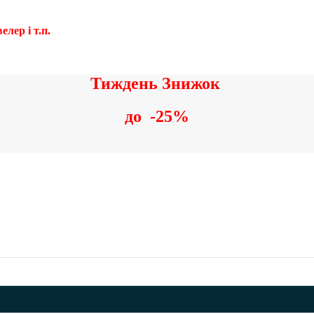
лер і т.п.
Тиждень Знижок
до
-25%