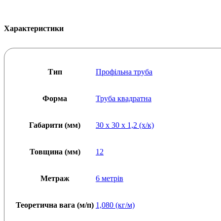
(х/
к)
мм
Характеристики
(L=6000),
товщина:
1,2
мм
кількість
Тип
Профільна труба
Форма
Труба квадратна
Габарити (мм)
30 x 30 x 1,2 (х/к)
Товщина (мм)
12
Метраж
6 метрів
Теоретична вага (м/п)
1,080 (кг/м)