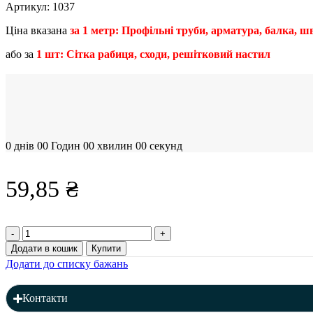
Артикул:
1037
Ціна вказана
за 1 метр: Профільні труби, арматура, балка, шве
або за
1 шт: Сітка рабиця, сходи, решітковий настил
0
днів
00
Годин
00
хвилин
00
секунд
59,85
₴
Профільна
труба
Додати в кошик
Купити
30
Додати до списку бажань
x
30
x
Контакти
1,2