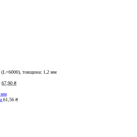
м (L=6000), товщина: 1,2 мм
Оригінальна
Поточна
₴
67,90
₴
ціна:
ціна:
79,00 ₴.
67,90 ₴.
мм
61,56
₴