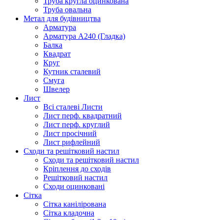
Труба кругла оцинкована
Труба овальна
Метал для будівництва
Арматура
Арматура А240 (Гладка)
Балка
Квадрат
Круг
Кутник сталевий
Смуга
Швелер
Лист
Всі сталеві Листи
Лист перф. квадратний
Лист перф. круглий
Лист просічний
Лист рифлейний
Сходи та решітковий настил
Сходи та решітковий настил
Кріплення до сходів
Решітковий настил
Сходи оцинковані
Сітка
Сітка канілірована
Сітка кладочна