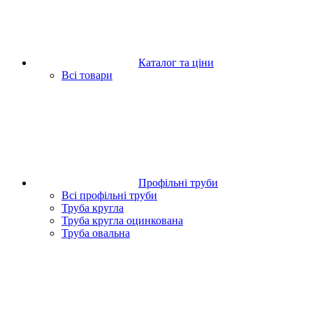
Каталог та ціни
Всі товари
Профільні труби
Всі профільні труби
Труба кругла
Труба кругла оцинкована
Труба овальна