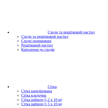
Сходи та решітковий настил
Сходи та решітковий настил
Сходи оцинковані
Решітковий настил
Кріплення до сходів
Сітка
Сітка канілірована
Сітка кладочна
Сітка рабиця (1,2 x 10 м)
Сітка рабиця (1,5 x 10 м)