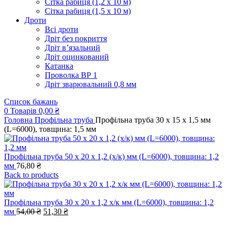
Сітка рабиця (1,2 x 10 м)
Сітка рабиця (1,5 x 10 м)
Дроти
Всі дроти
Дріт без покриття
Дріт в’язальний
Дріт оцинкований
Катанка
Проволка ВР 1
Дріт зварювальний 0,8 мм
Список бажань
0
Товарів
0,00
₴
Головна
Профільна труба
Профільна труба 30 x 15 x 1,5 мм
(L=6000), товщина: 1,5 мм
Профільна труба 50 x 20 x 1,2 (х/к) мм (L=6000), товщина: 1,2
мм
76,80
₴
Back to products
Профільна труба 30 x 20 x 1,2 х/к мм (L=6000), товщина: 1,2
Оригінальна
Поточна
мм
54,00
₴
51,30
₴
ціна:
ціна: