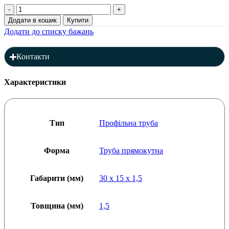
Профільна
труба
Додати в кошик
Купити
30
Додати до списку бажань
x
15
x
Контакти
1,5
мм
(L=6000),
Характеристики
товщина:
1,5
мм
кількість
Тип
Профільна труба
Форма
Труба прямокутна
Габарити (мм)
30 x 15 x 1,5
Товщина (мм)
1,5