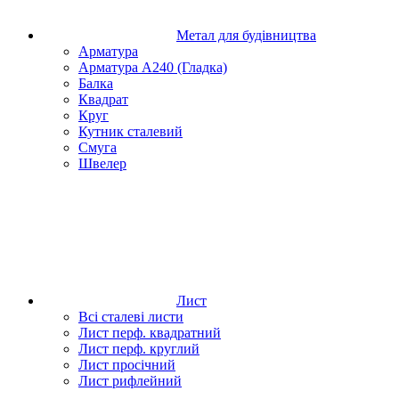
Метал для будівництва
Арматура
Арматура А240 (Гладка)
Балка
Квадрат
Круг
Кутник сталевий
Смуга
Швелер
Лист
Всі сталеві листи
Лист перф. квадратний
Лист перф. круглий
Лист просічний
Лист рифлейний