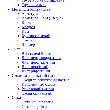
Труба кругла оцинкована
Труба овальна
Метал для будівництва
Арматура
Арматура А240 (Гладка)
Балка
Квадрат
Круг
Кутник сталевий
Смуга
Швелер
Лист
Всі сталеві Листи
Лист перф. квадратний
Лист перф. круглий
Лист просічний
Лист рифлейний
Сходи та решітковий настил
Сходи та решітковий настил
Кріплення до сходів
Решітковий настил
Сходи оцинковані
Сітка
Сітка канілірована
Сітка кладочна