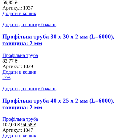
59,85
₴
Артикул:
1037
Додати в кошик
Додати до списку бажань
Профільна труба 30 x 30 x 2 мм (L=6000),
товщина: 2 мм
Профільна труба
82,77
₴
Артикул:
1039
Додати в кошик
-7%
Додати до списку бажань
Профільна труба 40 x 25 x 2 мм (L=6000),
товщина: 2 мм
Профільна труба
Оригінальна
Поточна
102,00
₴
94,58
₴
ціна:
ціна:
Артикул:
1047
102,00 ₴.
94,58 ₴.
Додати в кошик