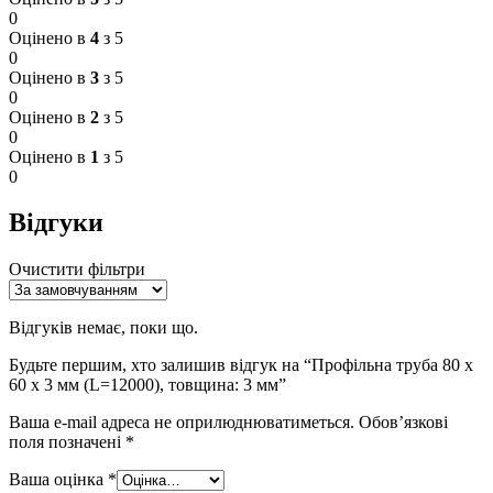
0
Оцінено в
4
з 5
0
Оцінено в
3
з 5
0
Оцінено в
2
з 5
0
Оцінено в
1
з 5
0
Відгуки
Очистити фільтри
Відгуків немає, поки що.
Будьте першим, хто залишив відгук на “Профільна труба 80 x
60 x 3 мм (L=12000), товщина: 3 мм”
Ваша e-mail адреса не оприлюднюватиметься.
Обов’язкові
поля позначені
*
Ваша оцінка
*