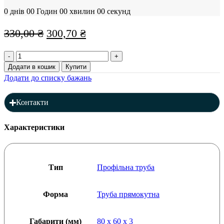
0
днів
00
Годин
00
хвилин
00
секунд
Оригінальна
Поточна
330,00
₴
300,70
₴
ціна:
ціна:
Профільна
330,00 ₴.
300,70 ₴.
труба
Додати в кошик
Купити
80
Додати до списку бажань
x
60
x
Контакти
3
мм
(L=12000),
Характеристики
товщина:
3
мм
кількість
Тип
Профільна труба
Форма
Труба прямокутна
Габарити (мм)
80 x 60 x 3