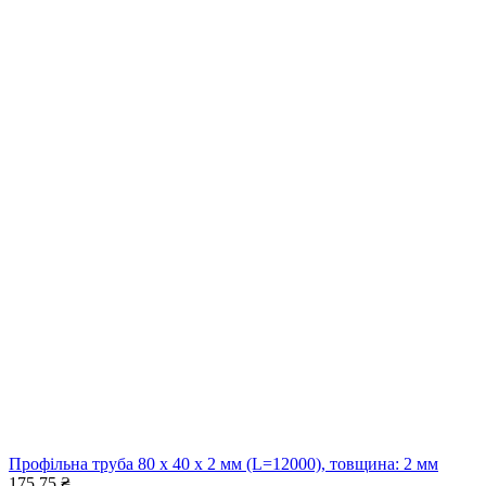
Профільна труба 80 x 40 x 2 мм (L=12000), товщина: 2 мм
175,75
₴