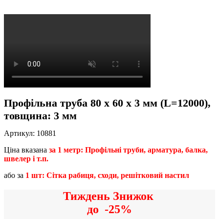
Профільна труба 80 x 60 x 3 мм (L=12000),
товщина: 3 мм
Артикул:
10881
Ціна вказана
за 1 метр: Профільні труби, арматура, балка,
швелер і т.п.
або за
1 шт: Сітка рабиця, сходи, решітковий настил
Тиждень Знижок
до
-25%