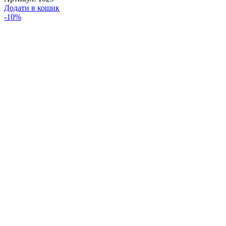
54,16 ₴.
51,30 ₴.
Додати в кошик
-10%