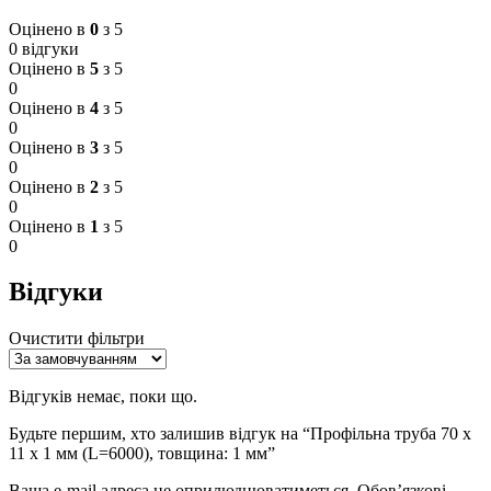
Оцінено в
0
з 5
0 відгуки
Оцінено в
5
з 5
0
Оцінено в
4
з 5
0
Оцінено в
3
з 5
0
Оцінено в
2
з 5
0
Оцінено в
1
з 5
0
Відгуки
Очистити фільтри
Відгуків немає, поки що.
Будьте першим, хто залишив відгук на “Профільна труба 70 x
11 x 1 мм (L=6000), товщина: 1 мм”
Ваша e-mail адреса не оприлюднюватиметься.
Обов’язкові