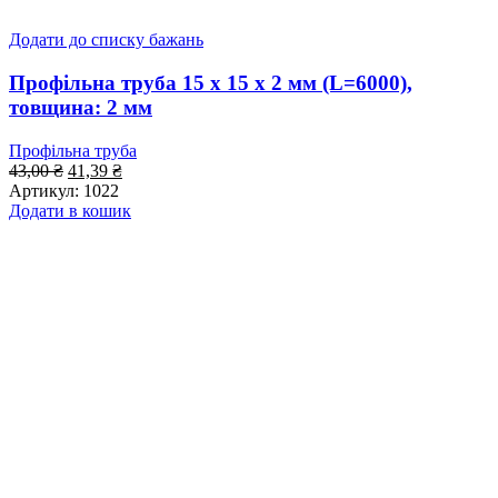
Додати до списку бажань
Профільна труба 15 x 15 x 2 мм (L=6000),
товщина: 2 мм
Профільна труба
Оригінальна
Поточна
43,00
₴
41,39
₴
ціна:
ціна:
Артикул:
1022
43,00 ₴.
41,39 ₴.
Додати в кошик