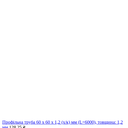
Профільна труба 60 x 60 x 1,2 (х/к) мм (L=6000), товщина: 1,2
мм
128,25
₴