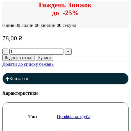
Тиждень Знижок
до
-25%
0
днів
00
Годин
00
хвилин
00
секунд
78,00
₴
Профільна
труба
Додати в кошик
Купити
70
Додати до списку бажань
x
11
x
Контакти
1
мм
(L=6000),
Характеристики
товщина:
1
мм
кількість
Тип
Профільна труба