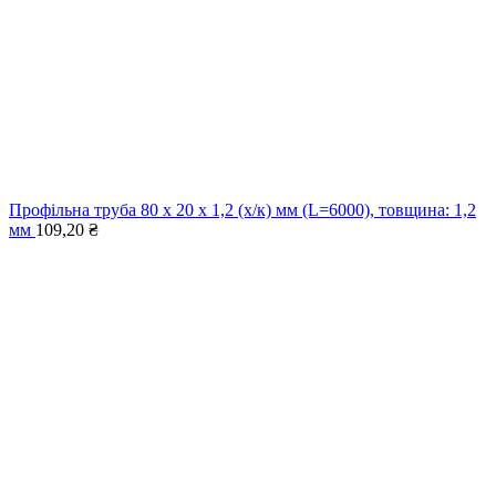
Профільна труба 80 x 20 x 1,2 (х/к) мм (L=6000), товщина: 1,2
мм
109,20
₴