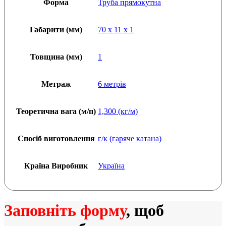
Форма
Труба прямокутна
Габарити (мм)
70 x 11 x 1
Товщина (мм)
1
Метраж
6 метрів
Теоретична вага (м/п)
1,300 (кг/м)
Спосіб виготовлення
г/к (гаряче катана)
Країна Виробник
Україна
Заповніть форму
, щоб