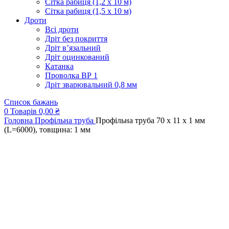
Сітка рабиця (1,2 x 10 м)
Сітка рабиця (1,5 x 10 м)
Дроти
Всі дроти
Дріт без покриття
Дріт в’язальний
Дріт оцинкований
Катанка
Проволка ВР 1
Дріт зварювальний 0,8 мм
Список бажань
0
Товарів
0,00
₴
Головна
Профільна труба
Профільна труба 70 x 11 x 1 мм
(L=6000), товщина: 1 мм