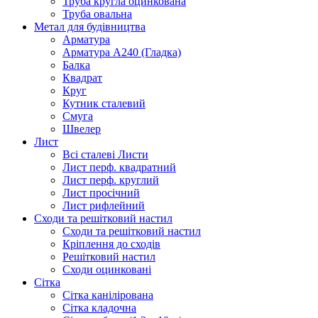
Труба кругла оцинкована
Труба овальна
Метал для будівництва
Арматура
Арматура А240 (Гладка)
Балка
Квадрат
Круг
Кутник сталевий
Смуга
Швелер
Лист
Всі сталеві Листи
Лист перф. квадратний
Лист перф. круглий
Лист просічний
Лист рифлейний
Сходи та решітковий настил
Сходи та решітковий настил
Кріплення до сходів
Решітковий настил
Сходи оцинковані
Сітка
Сітка канілірована
Сітка кладочна