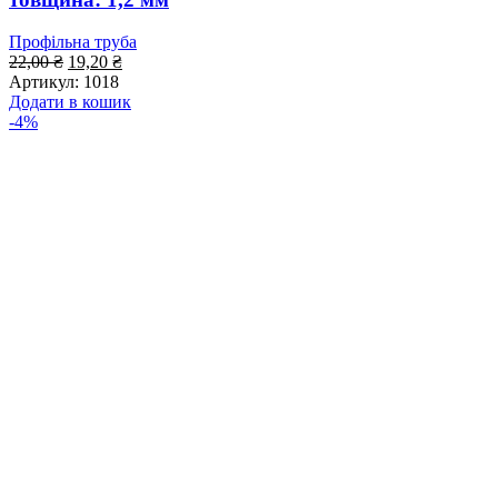
Профільна труба
Оригінальна
Поточна
22,00
₴
19,20
₴
ціна:
ціна:
Артикул:
1018
22,00 ₴.
19,20 ₴.
Додати в кошик
-4%