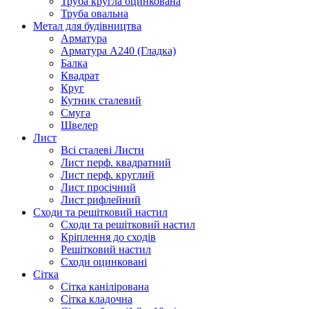
Труба кругла оцинкована
Труба овальна
Метал для будівництва
Арматура
Арматура А240 (Гладка)
Балка
Квадрат
Круг
Кутник сталевий
Смуга
Швелер
Лист
Всі сталеві Листи
Лист перф. квадратний
Лист перф. круглий
Лист просічний
Лист рифлейний
Сходи та решітковий настил
Сходи та решітковий настил
Кріплення до сходів
Решітковий настил
Сходи оцинковані
Сітка
Сітка канілірована
Сітка кладочна