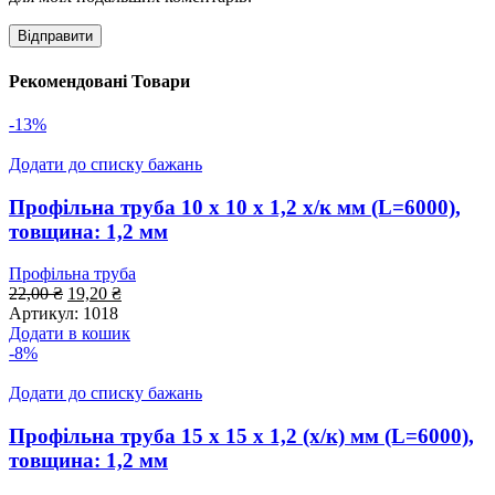
Рекомендовані Товари
-13%
Додати до списку бажань
Профільна труба 10 x 10 x 1,2 х/к мм (L=6000),
товщина: 1,2 мм
Профільна труба
Оригінальна
Поточна
22,00
₴
19,20
₴
ціна:
ціна:
Артикул:
1018
22,00 ₴.
19,20 ₴.
Додати в кошик
-8%
Додати до списку бажань
Профільна труба 15 x 15 x 1,2 (х/к) мм (L=6000),
товщина: 1,2 мм