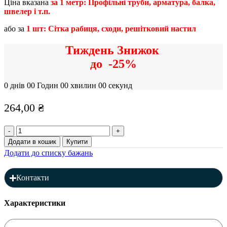
Ціна вказана
за 1 метр: Профільні труби, арматура, балка,
швелер і т.п.
або за
1 шт: Сітка рабиця, сходи, решітковий настил
Тиждень Знижок
до
-25%
0
днів
00
Годин
00
хвилин
00
секунд
264,00
₴
Профільна
труба
Додати в кошик
Купити
60
Додати до списку бажань
x
40
x
Контакти
4
мм
(L=6000),
Характеристики
товщина:
4