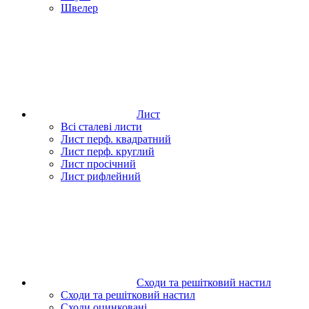
Швелер
Лист
Всі сталеві листи
Лист перф. квадратний
Лист перф. круглий
Лист просічний
Лист рифлейний
Сходи та решітковий настил
Сходи та решітковий настил
Сходи оцинковані