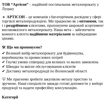
ТОВ “Артісон”
– надійний постачальник металопрокату у
Луцьку
🔹
АРТІСОН
– це компанія з багаторічним досвідом у сфері
торгівлі металопродукцією. Ми працюємо як з
оптовими
, так
і з
роздрібними
клієнтами, пропонуючи широкий асортимент
високоякісного металопрокату. Наша мета – забезпечити
кожного клієнта
надійними матеріалами
за найкращими
цінами.
🛠
Що ми пропонуємо?
✔ Великий вибір металопрокату для будівництва,
виробництва та промислових потреб
✔ Гнучкі умови співпраці для великих та малих замовлень
✔ Швидке та якісне обслуговування клієнтів
✔ Доставку металопродукції по Волинській області
💡 Ми прагнемо зробити закупівлю металу простою та
зручною. Наші спеціалісти завжди готові допомогти у виборі
продукції та надати професійну консультацію.
Категорії