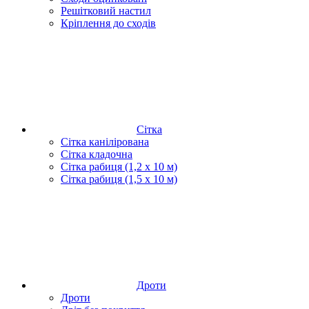
Решітковий настил
Кріплення до сходів
Сітка
Сітка канілірована
Сітка кладочна
Сітка рабиця (1,2 x 10 м)
Сітка рабиця (1,5 x 10 м)
Дроти
Дроти