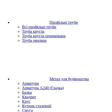
Профільні труби
Всі профільні труби
Труба кругла
Труба кругла оцинкована
Труба овальна
Метал для будівництва
Арматура
Арматура А240 (Гладка)
Балка
Квадрат
Круг
Кутник сталевий
Смуга