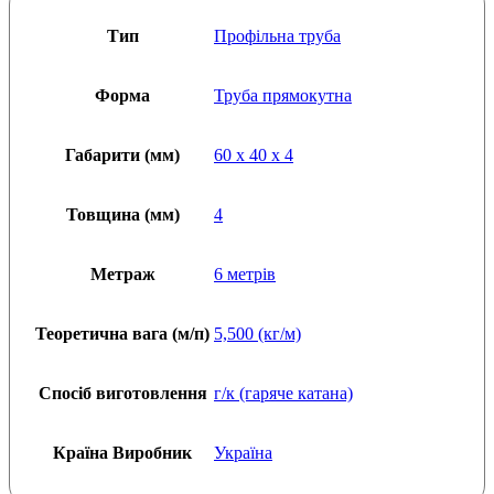
мм
кількість
Тип
Профільна труба
Форма
Труба прямокутна
Габарити (мм)
60 x 40 x 4
Товщина (мм)
4
Метраж
6 метрів
Теоретична вага (м/п)
5,500 (кг/м)
Спосіб виготовлення
г/к (гаряче катана)
Країна Виробник
Україна