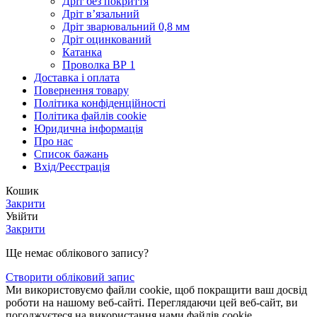
Дріт без покриття
Дріт в’язальний
Дріт зварювальний 0,8 мм
Дріт оцинкований
Катанка
Проволка ВР 1
Доставка і оплата
Повернення товару
Політика конфіденційності
Політика файлів cookie
Юридична інформація
Про нас
Список бажань
Вхід/Реєстрація
Кошик
Закрити
Увійти
Закрити
Ще немає облікового запису?
Створити обліковий запис
Ми використовуємо файли cookie, щоб покращити ваш досвід
роботи на нашому веб-сайті. Переглядаючи цей веб-сайт, ви
погоджуєтеся на використання нами файлів cookie.