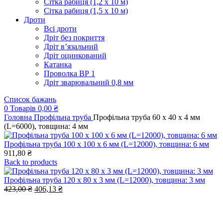
Сітка рабиця (1,2 x 10 м)
Сітка рабиця (1,5 x 10 м)
Дроти
Всі дроти
Дріт без покриття
Дріт в’язальний
Дріт оцинкований
Катанка
Проволка ВР 1
Дріт зварювальний 0,8 мм
Список бажань
0
Товарів
0,00
₴
Головна
Профільна труба
Профільна труба 60 x 40 x 4 мм
(L=6000), товщина: 4 мм
Профільна труба 100 x 100 x 6 мм (L=12000), товщина: 6 мм
911,80
₴
Back to products
Профільна труба 120 x 80 x 3 мм (L=12000), товщина: 3 мм
Оригінальна
Поточна
423,00
₴
406,13
₴
ціна:
ціна:
423,00 ₴.
406,13 ₴.