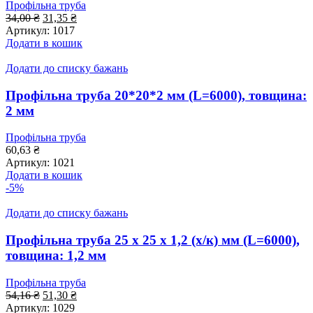
Профільна труба
Оригінальна
Поточна
34,00
₴
31,35
₴
ціна:
ціна:
Артикул:
1017
34,00 ₴.
31,35 ₴.
Додати в кошик
Додати до списку бажань
Профільна труба 20*20*2 мм (L=6000), товщина:
2 мм
Профільна труба
60,63
₴
Артикул:
1021
Додати в кошик
-5%
Додати до списку бажань
Профільна труба 25 x 25 x 1,2 (х/к) мм (L=6000),
товщина: 1,2 мм
Профільна труба
Оригінальна
Поточна
54,16
₴
51,30
₴
ціна:
ціна:
Артикул:
1029