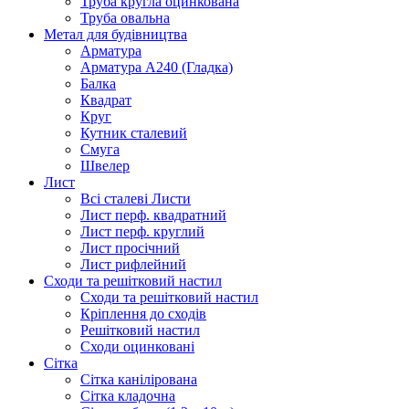
Труба кругла оцинкована
Труба овальна
Метал для будівництва
Арматура
Арматура А240 (Гладка)
Балка
Квадрат
Круг
Кутник сталевий
Смуга
Швелер
Лист
Всі сталеві Листи
Лист перф. квадратний
Лист перф. круглий
Лист просічний
Лист рифлейний
Сходи та решітковий настил
Сходи та решітковий настил
Кріплення до сходів
Решітковий настил
Сходи оцинковані
Сітка
Сітка канілірована
Сітка кладочна