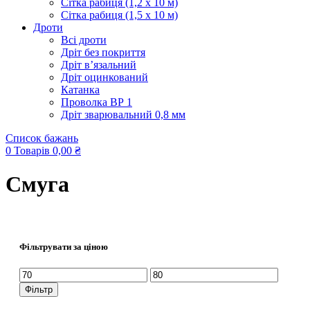
Сітка рабиця (1,2 x 10 м)
Сітка рабиця (1,5 x 10 м)
Дроти
Всі дроти
Дріт без покриття
Дріт в’язальний
Дріт оцинкований
Катанка
Проволка ВР 1
Дріт зварювальний 0,8 мм
Список бажань
0
Товарів
0,00
₴
Смуга
Фільтрувати за ціною
Мінімальна
Найбільша
ціна
ціна
Фільтр