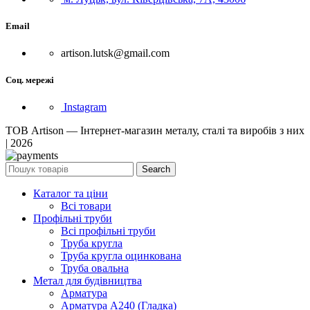
Email
artison.lutsk@gmail.com
Соц. мережі
Instagram
ТОВ Artison — Інтернет-магазин металу, сталі та виробів з них
| 2026
Search
Каталог та ціни
Всі товари
Профільні труби
Всі профільні труби
Труба кругла
Труба кругла оцинкована
Труба овальна
Метал для будівництва
Арматура
Арматура А240 (Гладка)