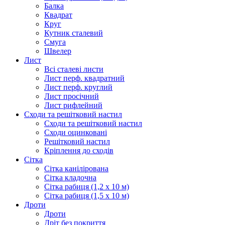
Балка
Квадрат
Круг
Кутник сталевий
Смуга
Швелер
Лист
Всі сталеві листи
Лист перф. квадратний
Лист перф. круглий
Лист просічний
Лист рифлейний
Сходи та решітковий настил
Сходи та решітковий настил
Сходи оцинковані
Решітковий настил
Кріплення до сходів
Сітка
Сітка канілірована
Сітка кладочна
Сітка рабиця (1,2 x 10 м)
Сітка рабиця (1,5 x 10 м)
Дроти
Дроти
Дріт без покриття