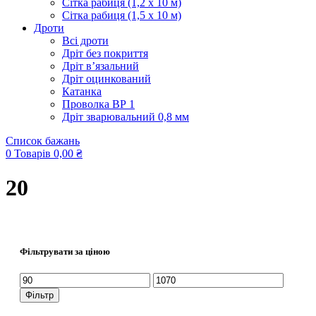
Сітка рабиця (1,2 x 10 м)
Сітка рабиця (1,5 x 10 м)
Дроти
Всі дроти
Дріт без покриття
Дріт в’язальний
Дріт оцинкований
Катанка
Проволка ВР 1
Дріт зварювальний 0,8 мм
Список бажань
0
Товарів
0,00
₴
20
Фільтрувати за ціною
Мінімальна
Найбільша
ціна
ціна
Фільтр