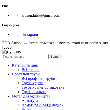
Email
artison.lutsk@gmail.com
Соц. мережі
Instagram
ТОВ Artison — Інтернет-магазин металу, сталі та виробів з них
| 2026
Search
Каталог та ціни
Всі товари
Профільні труби
Всі профільні труби
Труба кругла
Труба кругла оцинкована
Труба овальна
Метал для будівництва
Арматура
Арматура А240 (Гладка)
Балка