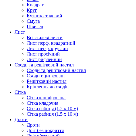
Квадрат
Круг
Кутник сталевий
Смуга
Швелер
Лист
Всі сталеві листи
Лист перф. квадратний
Лист перф. круглий
Лист просічний
Лист рифлейний
Сходи та решітковий настил
Сходи та решітковий настил
Сходи оцинковані
Решітковий настил
Кріплення до сходів
Сітка
Сітка канілірована
Сітка кладочна
Сітка рабиця (1,2 x 10 м)
Сітка рабиця (1,5 x 10 м)
Дроти
Дроти
Дріт без покриття
Дріт в’язальний