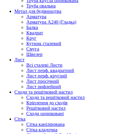
Труба кругла оцинкована
Труба овальна
Метал для будівництва
Арматура
Арматура А240 (Гладка)
Балка
Квадрат
Круг
Кутник сталевий
Смуга
Швелер
Лист
Всі сталеві Листи
Лист перф. квадратний
Лист перф. круглий
Лист просічний
Лист рифлейний
Сходи та решітковий настил
Сходи та решітковий настил
Кріплення до сходів
Решітковий настил
Сходи оцинковані
Сітка
Сітка канілірована
Сітка кладочна