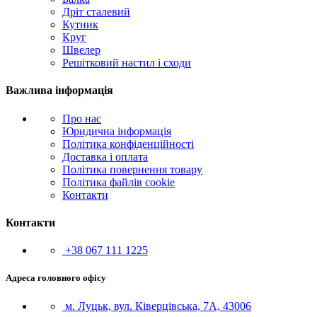
Дріт сталевий
Кутник
Круг
Швелер
Решітковий настил і сходи
Важлива інформація
Про нас
Юридична інформація
Політика конфіденційності
Доставка і оплата
Політика повернення товару
Політика файлів cookie
Контакти
Контакти
+38 067 111 1225
Адреса головного офісу
м. Луцьк, вул. Ківерцівська, 7А, 43006