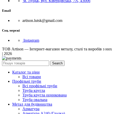
м. Луцьк, вул. Ківерцівська, 7А, 43006
Email
artison.lutsk@gmail.com
Соц. мережі
Instagram
ТОВ Artison — Інтернет-магазин металу, сталі та виробів з них
| 2026
Search
Каталог та ціни
Всі товари
Профільні труби
Всі профільні труби
Труба кругла
Труба кругла оцинкована
Труба овальна
Метал для будівництва
Арматура
Арматура А240 (Гладка)