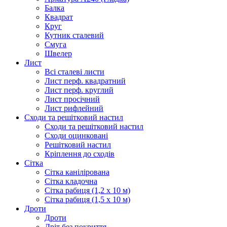
Балка
Квадрат
Круг
Кутник сталевий
Смуга
Швелер
Лист
Всі сталеві листи
Лист перф. квадратний
Лист перф. круглий
Лист просічний
Лист рифлейний
Сходи та решітковий настил
Сходи та решітковий настил
Сходи оцинковані
Решітковий настил
Кріплення до сходів
Сітка
Сітка канілірована
Сітка кладочна
Сітка рабиця (1,2 x 10 м)
Сітка рабиця (1,5 x 10 м)
Дроти
Дроти
Дріт без покриття