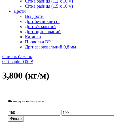
Сітка рабиця (1,2 x 10 м)
Сітка рабиця (1,5 x 10 м)
Дроти
Всі дроти
Дріт без покриття
Дріт в’язальний
Дріт оцинкований
Катанка
Проволка ВР 1
Дріт зварювальний 0,8 мм
Список бажань
0
Товарів
0,00
₴
3,800 (кг/м)
Фільтрувати за ціною
Мінімальна
Найбільша
ціна
ціна
Фільтр