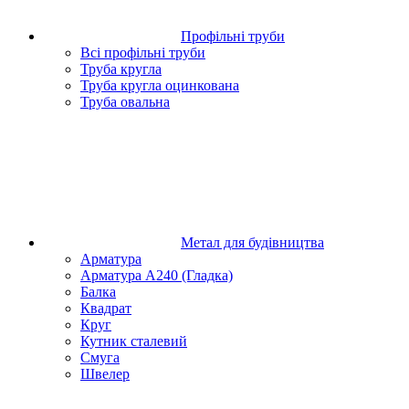
Профільні труби
Всі профільні труби
Труба кругла
Труба кругла оцинкована
Труба овальна
Метал для будівництва
Арматура
Арматура А240 (Гладка)
Балка
Квадрат
Круг
Кутник сталевий
Смуга
Швелер