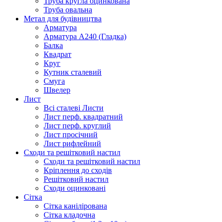
Труба кругла оцинкована
Труба овальна
Метал для будівництва
Арматура
Арматура А240 (Гладка)
Балка
Квадрат
Круг
Кутник сталевий
Смуга
Швелер
Лист
Всі сталеві Листи
Лист перф. квадратний
Лист перф. круглий
Лист просічний
Лист рифлейний
Сходи та решітковий настил
Сходи та решітковий настил
Кріплення до сходів
Решітковий настил
Сходи оцинковані
Сітка
Сітка канілірована
Сітка кладочна