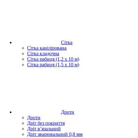
Сітка
Сітка канілірована
Сітка кладочна
Сітка рабиця (1,2 x 10 м)
Сітка рабиця (1,5 x 10 м)
Дроти
Дроти
Дріт без покриття
Дріт в’язальний
Дріт зварювальний 0,8 мм