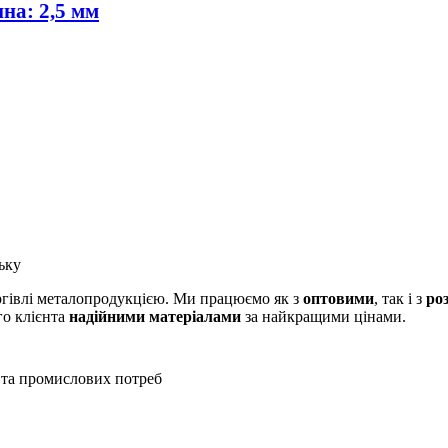
ина: 2,5 мм
ьку
оргівлі металопродукцією. Ми працюємо як з
оптовими
, так і з
ро
го клієнта
надійними матеріалами
за найкращими цінами.
 та промислових потреб