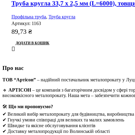
Труба кругла 33,7 x 2,5 мм (L=6000), товщ
Профільна труба
,
Труба кругла
Артикул:
1163
89,73
₴
ДОДАТИ В КОШИК
Про нас
ТОВ “Артісон”
– надійний постачальник металопрокату у Луц
🔹
АРТІСОН
– це компанія з багаторічним досвідом у сфері т
високоякісного металопрокату. Наша мета – забезпечити кожно
🛠
Що ми пропонуємо?
✔ Великий вибір металопрокату для будівництва, виробництва
✔ Гнучкі умови співпраці для великих та малих замовлень
✔ Швидке та якісне обслуговування клієнтів
✔ Доставку металопродукції по Волинській області