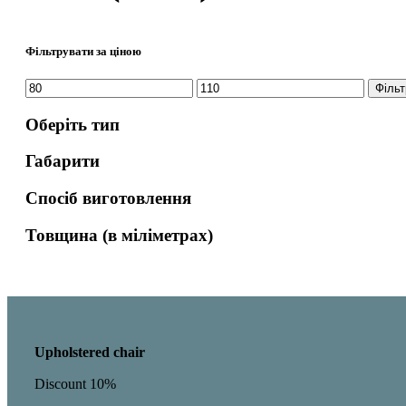
Фільтрувати за ціною
Мінімальна
Найбільша
Фільт
ціна
ціна
Оберіть тип
Габарити
Спосіб виготовлення
Товщина (в міліметрах)
Upholstered chair
Discount 10%