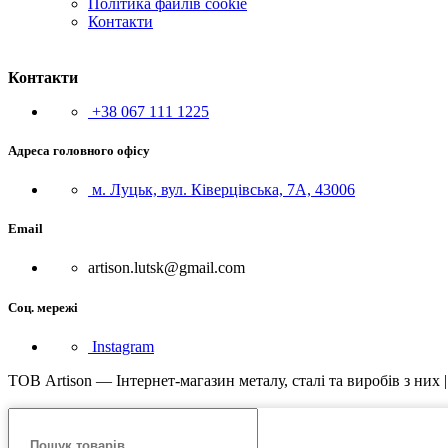
Політика файлів cookie
Контакти
Контакти
+38 067 111 1225
Адреса головного офісу
м. Луцьк, вул. Ківерцівська, 7А, 43006
Email
artison.lutsk@gmail.com
Соц. мережі
Instagram
ТОВ Artison — Інтернет-магазин металу, сталі та виробів з них 