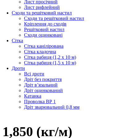
Лист просічний
Лист рифлейний
Сходи та решітковий настил
Сходи та решітковий настил
Кріплення до сходів
Решітковий настил
Сходи оцинковані
Сітка
Сітка канілірована
Сітка кладочна
Сітка рабиця (1,2 x 10 м)
Сітка рабиця (1,5 x 10 м)
Дроти
Всі дроти
Дріт без покриття
Дріт в’язальний
Дріт оцинкований
Катанка
Проволка ВР 1
Дріт зварювальний 0,8 мм
1,850 (кг/м)