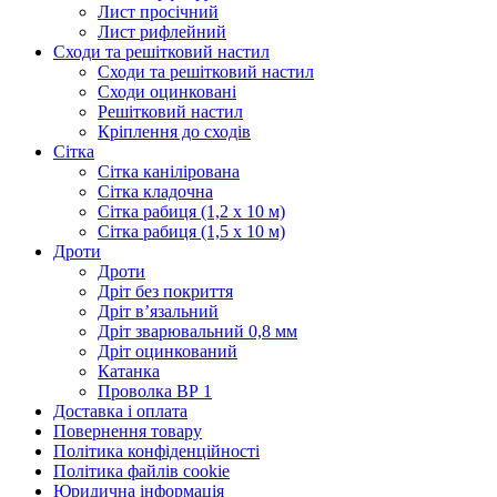
Лист просічний
Лист рифлейний
Сходи та решітковий настил
Сходи та решітковий настил
Сходи оцинковані
Решітковий настил
Кріплення до сходів
Сітка
Сітка канілірована
Сітка кладочна
Сітка рабиця (1,2 x 10 м)
Сітка рабиця (1,5 x 10 м)
Дроти
Дроти
Дріт без покриття
Дріт в’язальний
Дріт зварювальний 0,8 мм
Дріт оцинкований
Катанка
Проволка ВР 1
Доставка і оплата
Повернення товару
Політика конфіденційності
Політика файлів cookie
Юридична інформація