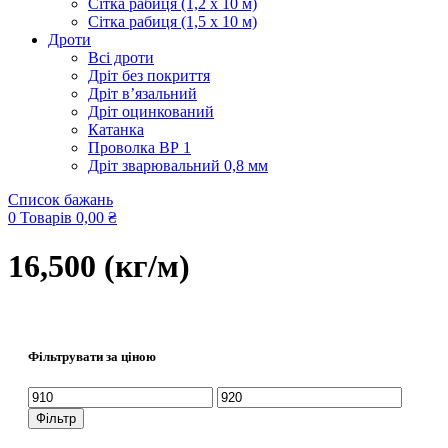
Сітка рабиця (1,2 x 10 м)
Сітка рабиця (1,5 x 10 м)
Дроти
Всі дроти
Дріт без покриття
Дріт в’язальний
Дріт оцинкований
Катанка
Проволка ВР 1
Дріт зварювальний 0,8 мм
Список бажань
0
Товарів
0,00
₴
16,500 (кг/м)
Фільтрувати за ціною
Мінімальна
Найбільша
ціна
ціна
Фільтр