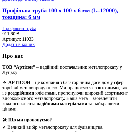
Профільна труба 100 x 100 x 6 мм (L=12000),
товщина: 6 мм
Профільна труба
911,80
₴
Артикул:
11033
Додати в кошик
Про нас
ТОВ “Артісон”
– надійний постачальник металопрокату у
Луцьку
🔹
АРТІСОН
– це компанія з багаторічним досвідом у сфері
торгівлі металопродукцією. Ми працюємо як з
оптовими
, так
і з
роздрібними
клієнтами, пропонуючи широкий асортимент
високоякісного металопрокату. Наша мета – забезпечити
кожного клієнта
надійними матеріалами
за найкращими
цінами.
🛠
Що ми пропонуємо?
✔ Великий вибір металопрокату для будівництва,