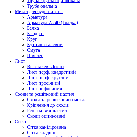
Труба кругла оцинкована
Труба овальна
Метал для будівництва
Арматура
Арматура А240 (Гладка)
Балка
Квадрат
Круг
Кутник сталевий
Смуга
Швелер
Лист
Всі сталеві Листи
Лист перф. квадратний
Лист перф. круглий
Лист просічний
Лист рифлейний
Сходи та решітковий настил
Сходи та решітковий настил
Кріплення до сходів
Решітковий настил
Сходи оцинковані
Сітка
Сітка канілірована
Сітка кладочна