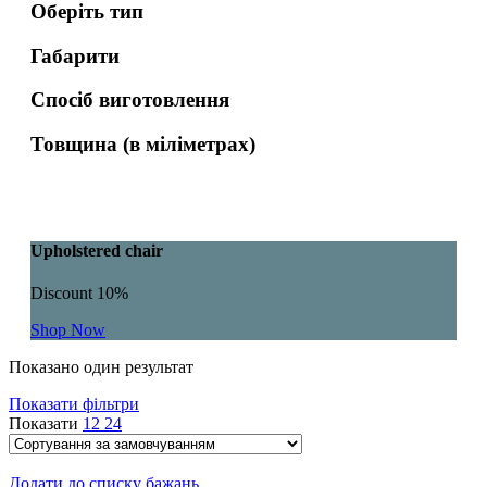
Оберіть тип
Габарити
Спосіб виготовлення
Товщина (в міліметрах)
Upholstered chair
Discount 10%
Shop Now
Показано один результат
Показати фільтри
Показати
12
24
Додати до списку бажань