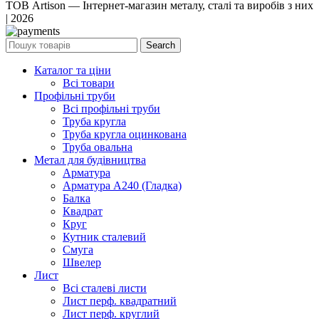
ТОВ Artison — Інтернет-магазин металу, сталі та виробів з них
| 2026
Search
Каталог та ціни
Всі товари
Профільні труби
Всі профільні труби
Труба кругла
Труба кругла оцинкована
Труба овальна
Метал для будівництва
Арматура
Арматура А240 (Гладка)
Балка
Квадрат
Круг
Кутник сталевий
Смуга
Швелер
Лист
Всі сталеві листи
Лист перф. квадратний
Лист перф. круглий