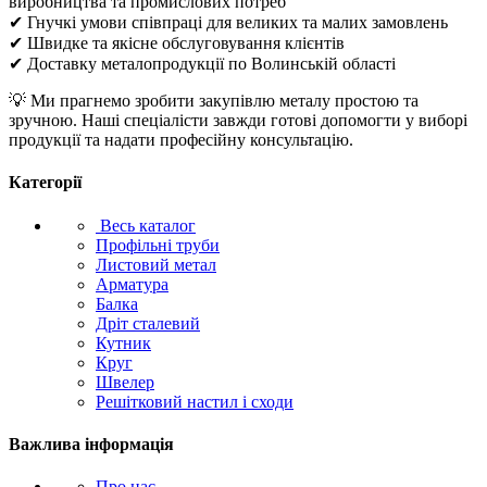
виробництва та промислових потреб
✔ Гнучкі умови співпраці для великих та малих замовлень
✔ Швидке та якісне обслуговування клієнтів
✔ Доставку металопродукції по Волинській області
💡 Ми прагнемо зробити закупівлю металу простою та
зручною. Наші спеціалісти завжди готові допомогти у виборі
продукції та надати професійну консультацію.
Категорії
Весь каталог
Профільні труби
Листовий метал
Арматура
Балка
Дріт сталевий
Кутник
Круг
Швелер
Решітковий настил і сходи
Важлива інформація
Про нас