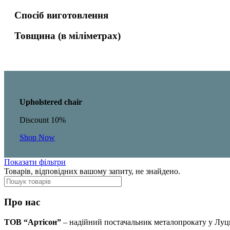
Спосіб виготовлення
Товщина (в міліметрах)
Upholstered chair
Discount 10%
Shop Now
Показати фільтри
Товарів, відповідних вашому запиту, не знайдено.
Про нас
ТОВ “Артісон”
– надійний постачальник металопрокату у Луц