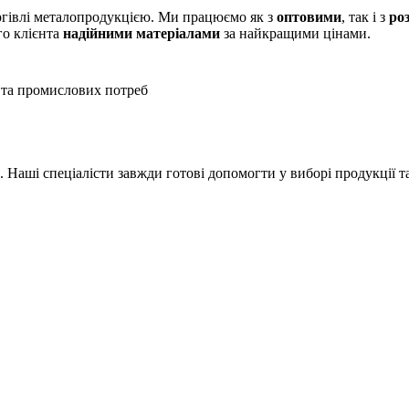
оргівлі металопродукцією. Ми працюємо як з
оптовими
, так і з
ро
го клієнта
надійними матеріалами
за найкращими цінами.
 та промислових потреб
Наші спеціалісти завжди готові допомогти у виборі продукції т