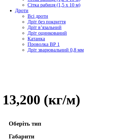
Сітка рабиця (1,5 x 10 м)
Дроти
Всі дроти
Дріт без покриття
Дріт в’язальний
Дріт оцинкований
Катанка
Проволка ВР 1
Дріт зварювальний 0,8 мм
13,200 (кг/м)
Оберіть тип
Габарити