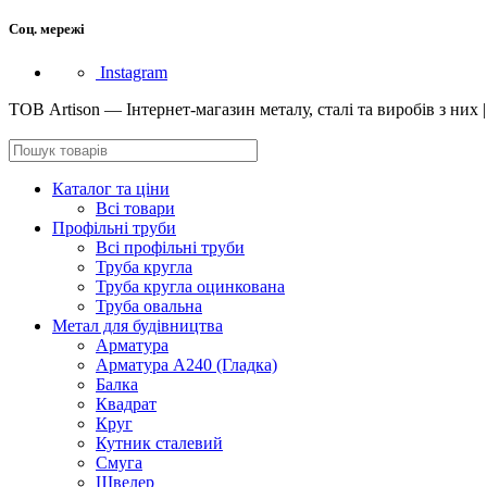
Соц. мережі
Instagram
ТОВ Artison — Інтернет-магазин металу, сталі та виробів з них 
Каталог та ціни
Всі товари
Профільні труби
Всі профільні труби
Труба кругла
Труба кругла оцинкована
Труба овальна
Метал для будівництва
Арматура
Арматура А240 (Гладка)
Балка
Квадрат
Круг
Кутник сталевий
Смуга
Швелер