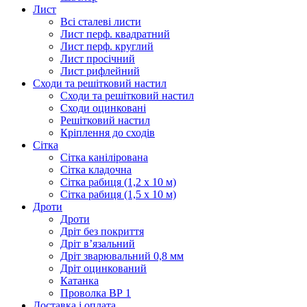
Лист
Всі сталеві листи
Лист перф. квадратний
Лист перф. круглий
Лист просічний
Лист рифлейний
Сходи та решітковий настил
Сходи та решітковий настил
Сходи оцинковані
Решітковий настил
Кріплення до сходів
Сітка
Сітка канілірована
Сітка кладочна
Сітка рабиця (1,2 x 10 м)
Сітка рабиця (1,5 x 10 м)
Дроти
Дроти
Дріт без покриття
Дріт в’язальний
Дріт зварювальний 0,8 мм
Дріт оцинкований
Катанка
Проволка ВР 1
Доставка і оплата