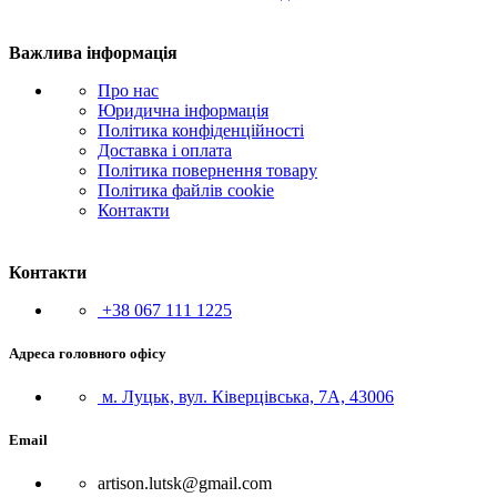
Важлива інформація
Про нас
Юридична інформація
Політика конфіденційності
Доставка і оплата
Політика повернення товару
Політика файлів cookie
Контакти
Контакти
+38 067 111 1225
Адреса головного офісу
м. Луцьк, вул. Ківерцівська, 7А, 43006
Email
artison.lutsk@gmail.com