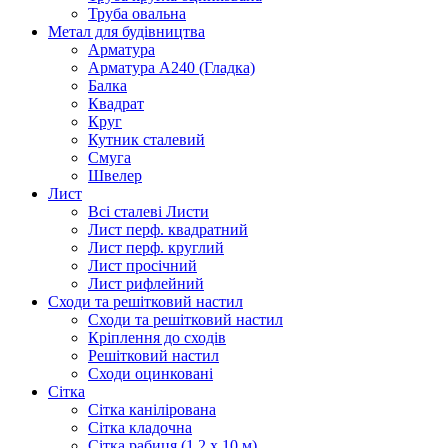
Труба овальна
Метал для будівництва
Арматура
Арматура А240 (Гладка)
Балка
Квадрат
Круг
Кутник сталевий
Смуга
Швелер
Лист
Всі сталеві Листи
Лист перф. квадратний
Лист перф. круглий
Лист просічний
Лист рифлейний
Сходи та решітковий настил
Сходи та решітковий настил
Кріплення до сходів
Решітковий настил
Сходи оцинковані
Сітка
Сітка канілірована
Сітка кладочна
Сітка рабиця (1,2 x 10 м)