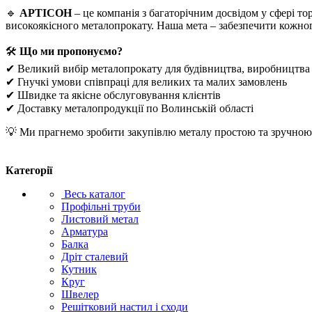
🔹
АРТІСОН
– це компанія з багаторічним досвідом у сфері т
високоякісного металопрокату. Наша мета – забезпечити кожно
🛠
Що ми пропонуємо?
✔ Великий вибір металопрокату для будівництва, виробництва
✔ Гнучкі умови співпраці для великих та малих замовлень
✔ Швидке та якісне обслуговування клієнтів
✔ Доставку металопродукції по Волинській області
💡 Ми прагнемо зробити закупівлю металу простою та зручною. 
Категорії
Весь каталог
Профільні труби
Листовий метал
Арматура
Балка
Дріт сталевий
Кутник
Круг
Швелер
Решітковий настил і сходи