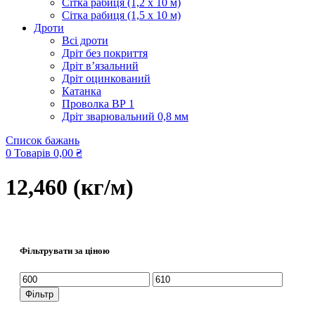
Сітка рабиця (1,2 x 10 м)
Сітка рабиця (1,5 x 10 м)
Дроти
Всі дроти
Дріт без покриття
Дріт в’язальний
Дріт оцинкований
Катанка
Проволка ВР 1
Дріт зварювальний 0,8 мм
Список бажань
0
Товарів
0,00
₴
12,460 (кг/м)
Фільтрувати за ціною
Мінімальна
Найбільша
ціна
ціна
Фільтр