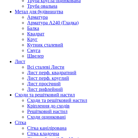
Труба кругла оцинкована
Труба овальна
Метал для будівництва
Арматура
Арматура А240 (Гладка)
Балка
Квадрат
Круг
Кутник сталевий
Смуга
Швелер
Лист
Всі сталеві Листи
Лист перф. квадратний
Лист перф. круглий
Лист просічний
Лист рифлейний
Сходи та решітковий настил
Сходи та решітковий настил
Кріплення до сходів
Решітковий настил
Сходи оцинковані
Сітка
Сітка канілірована
Сітка кладочна