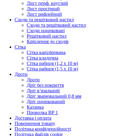
Лист перф. круглий
Лист просічний
Лист рифлейний
Сходи та решітковий настил
Сходи та решітковий настил
Сходи оцинковані
Решітковий настил
Кріплення до сходів
Сітка
Сітка канілірована
Сітка кладочна
Сітка рабиця (1,2 x 10 м)
Сітка рабиця (1,5 x 10 м)
Дроти
Дроти
Дріт без покриття
Дріт в’язальний
Дріт зварювальний 0,8 мм
Дріт оцинкований
Катанка
Проволка ВР 1
Доставка і оплата
Повернення товару
Політика конфіденційності
Політика файлів cookie