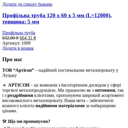
Додати до списку бажань
Профільна труба 120 x 60 x 5 мм (L=12000),
товщина: 5 мм
Профільна труба
Оригінальна
Поточна
632,00
₴
604,31
₴
ціна:
ціна:
Артикул:
1099
632,00 ₴.
604,31 ₴.
Додати в кошик
Про нас
ТОВ “Артісон”
– надійний постачальник металопрокату у
Луцьку
🔹
АРТІСОН
– це компанія з багаторічним досвідом у сфері
торгівлі металопродукцією. Ми працюємо як з
оптовими
, так
і з
роздрібними
клієнтами, пропонуючи широкий асортимент
високоякісного металопрокату. Наша мета – забезпечити
кожного клієнта
надійними матеріалами
за найкращими
цінами.
🛠
Що ми пропонуємо?