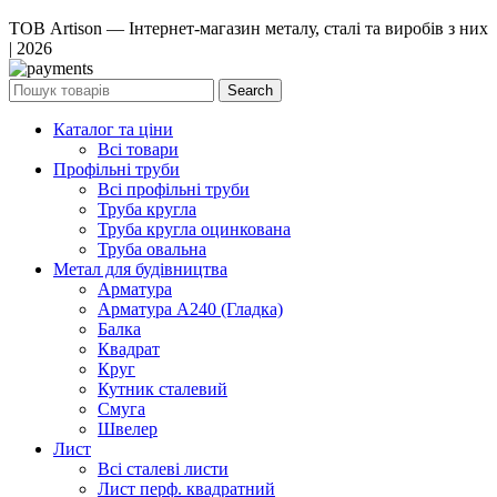
ТОВ Artison — Інтернет-магазин металу, сталі та виробів з них
| 2026
Search
Каталог та ціни
Всі товари
Профільні труби
Всі профільні труби
Труба кругла
Труба кругла оцинкована
Труба овальна
Метал для будівництва
Арматура
Арматура А240 (Гладка)
Балка
Квадрат
Круг
Кутник сталевий
Смуга
Швелер
Лист
Всі сталеві листи
Лист перф. квадратний