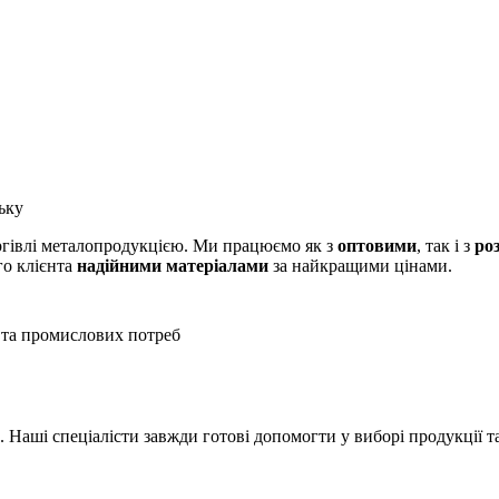
ьку
оргівлі металопродукцією. Ми працюємо як з
оптовими
, так і з
ро
го клієнта
надійними матеріалами
за найкращими цінами.
 та промислових потреб
Наші спеціалісти завжди готові допомогти у виборі продукції т