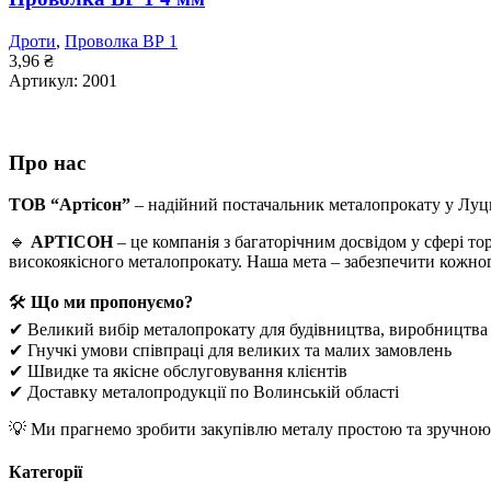
Дроти
,
Проволка ВР 1
3,96
₴
Артикул:
2001
ДОДАТИ В КОШИК
Про нас
ТОВ “Артісон”
– надійний постачальник металопрокату у Луц
🔹
АРТІСОН
– це компанія з багаторічним досвідом у сфері т
високоякісного металопрокату. Наша мета – забезпечити кожно
🛠
Що ми пропонуємо?
✔ Великий вибір металопрокату для будівництва, виробництва
✔ Гнучкі умови співпраці для великих та малих замовлень
✔ Швидке та якісне обслуговування клієнтів
✔ Доставку металопродукції по Волинській області
💡 Ми прагнемо зробити закупівлю металу простою та зручною. 
Категорії