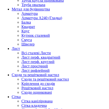
Труба кругла оцинкована
Труба овальна
Метал для будівництва
Арматура
Арматура А240 (Гладка)
Балка
Квадрат
Круг
Кутник сталевий
Смуга
Швелер
Лист
Всі сталеві Листи
Лист перф. квадратний
Лист перф. круглий
Лист просічний
Лист рифлейний
Сходи та решітковий настил
Сходи та решітковий настил
Кріплення до сходів
Решітковий настил
Сходи оцинковані
Сітка
Сітка канілірована
Сітка кладочна