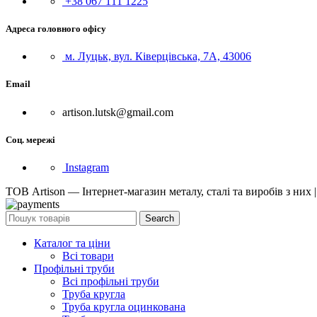
+38 067 111 1225
Адреса головного офісу
м. Луцьк, вул. Ківерцівська, 7А, 43006
Email
artison.lutsk@gmail.com
Соц. мережі
Instagram
ТОВ Artison — Інтернет-магазин металу, сталі та виробів з них 
Search
Каталог та ціни
Всі товари
Профільні труби
Всі профільні труби
Труба кругла
Труба кругла оцинкована