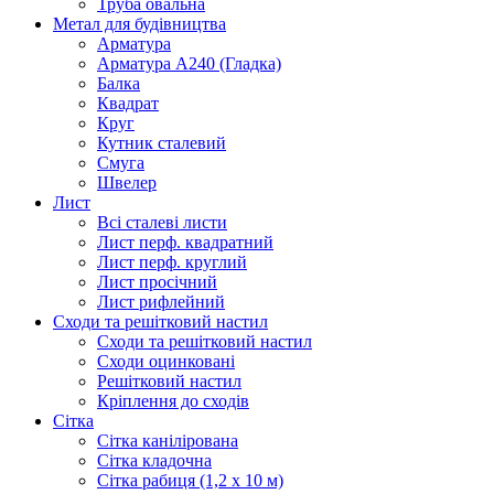
Труба овальна
Метал для будівництва
Арматура
Арматура А240 (Гладка)
Балка
Квадрат
Круг
Кутник сталевий
Смуга
Швелер
Лист
Всі сталеві листи
Лист перф. квадратний
Лист перф. круглий
Лист просічний
Лист рифлейний
Сходи та решітковий настил
Сходи та решітковий настил
Сходи оцинковані
Решітковий настил
Кріплення до сходів
Сітка
Сітка канілірована
Сітка кладочна
Сітка рабиця (1,2 x 10 м)