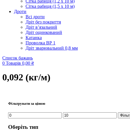
Сітка рабиця (1,2 x 10 м)
Сітка рабиця (1,5 x 10 м)
Дроти
Всі дроти
Дріт без покриття
Дріт в’язальний
Дріт оцинкований
Катанка
Проволка ВР 1
Дріт зварювальний 0,8 мм
Список бажань
0
Товарів
0,00
₴
0,092 (кг/м)
Фільтрувати за ціною
Мінімальна
Найбільша
Фільт
ціна
ціна
Оберіть тип