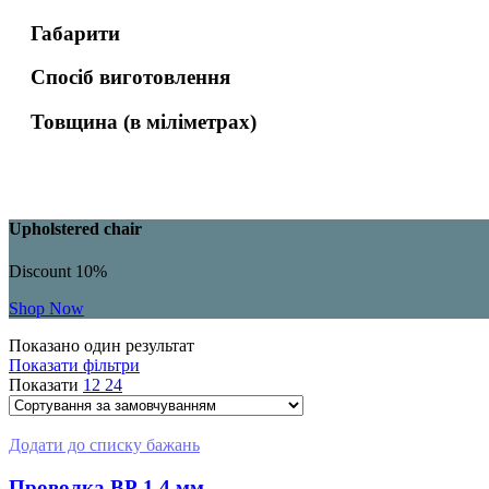
Габарити
Спосіб виготовлення
Товщина (в міліметрах)
Upholstered chair
Discount 10%
Shop Now
Показано один результат
Показати фільтри
Показати
12
24
Додати до списку бажань
Проволка ВР 1 4 мм