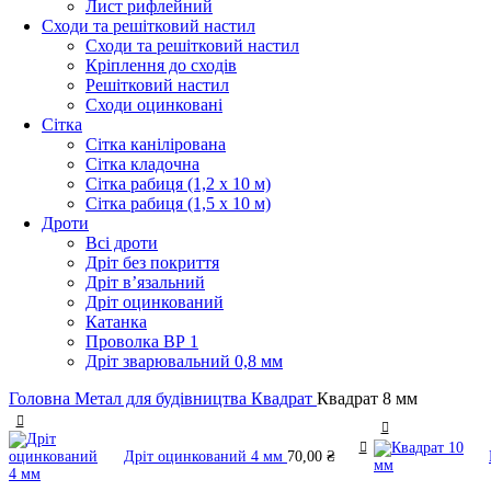
Лист рифлейний
Сходи та решітковий настил
Сходи та решітковий настил
Кріплення до сходів
Решітковий настил
Сходи оцинковані
Сітка
Сітка канілірована
Сітка кладочна
Сітка рабиця (1,2 x 10 м)
Сітка рабиця (1,5 x 10 м)
Дроти
Всі дроти
Дріт без покриття
Дріт в’язальний
Дріт оцинкований
Катанка
Проволка ВР 1
Дріт зварювальний 0,8 мм
Головна
Метал для будівництва
Квадрат
Квадрат 8 мм
Дріт оцинкований 4 мм
70,00
₴