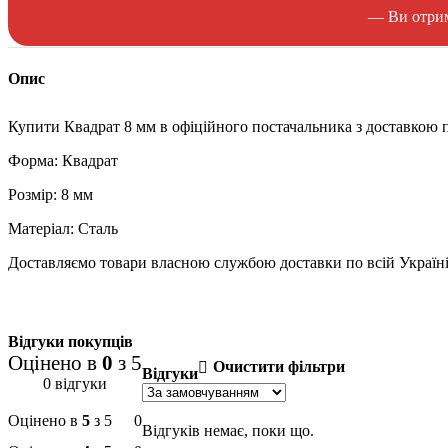
— Ви отрима
Опис
Купити Квадрат 8 мм в офіційного постачальника з доставкою п
Форма: Квадрат
Розмір: 8 мм
Матеріал: Сталь
Доставляємо товари власною службою доставки по всій Україні
Відгуки покупців
Оцінено в
0
з 5
Очистити фільтри
Відгуки
0 відгуки
Оцінено в
5
з 5
0
Відгуків немає, поки що.