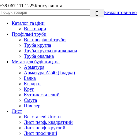
+38 067 111 1225
Консультація
Безкоштовна ко
Каталог та ціни
Всі товари
Профільні труби
Всі профільні труби
Труба кругла
Труба кругла оцинкована
Труба овальна
Метал для будівництва
Арматура
Арматура А240 (Гладка)
Балка
Квадрат
Круг
Кутник сталевий
Смуга
Швелер
Лист
Всі сталеві Листи
Лист перф. квадратний
Лист перф. круглий
Лист просічний