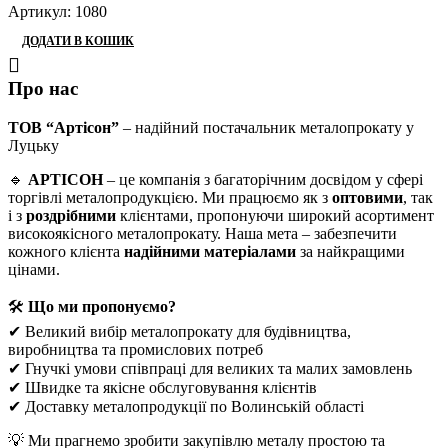
Артикул:
1080
ДОДАТИ В КОШИК
Про нас
ТОВ “Артісон”
– надійний постачальник металопрокату у
Луцьку
🔹
АРТІСОН
– це компанія з багаторічним досвідом у сфері
торгівлі металопродукцією. Ми працюємо як з
оптовими
, так
і з
роздрібними
клієнтами, пропонуючи широкий асортимент
високоякісного металопрокату. Наша мета – забезпечити
кожного клієнта
надійними матеріалами
за найкращими
цінами.
🛠
Що ми пропонуємо?
✔ Великий вибір металопрокату для будівництва,
виробництва та промислових потреб
✔ Гнучкі умови співпраці для великих та малих замовлень
✔ Швидке та якісне обслуговування клієнтів
✔ Доставку металопродукції по Волинській області
💡 Ми прагнемо зробити закупівлю металу простою та