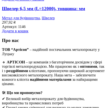
Швелер 6,5 мм (L=12000), товщина: мм
Метал для будівництва
,
Швелер
297,92
₴
Артикул:
1146
Додати в кошик
Про нас
ТОВ “Артісон”
– надійний постачальник металопрокату у
Луцьку
🔹
АРТІСОН
– це компанія з багаторічним досвідом у сфері
торгівлі металопродукцією. Ми працюємо як з
оптовими
, так
і з
роздрібними
клієнтами, пропонуючи широкий асортимент
високоякісного металопрокату. Наша мета – забезпечити
кожного клієнта
надійними матеріалами
за найкращими
цінами.
🛠
Що ми пропонуємо?
✔ Великий вибір металопрокату для будівництва,
виробництва та промислових потреб
✔ Гнучкі умови співпраці для великих та малих замовлень