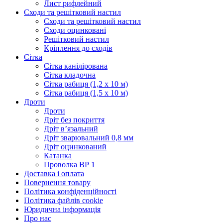
Лист рифлейний
Сходи та решітковий настил
Сходи та решітковий настил
Сходи оцинковані
Решітковий настил
Кріплення до сходів
Сітка
Сітка канілірована
Сітка кладочна
Сітка рабиця (1,2 x 10 м)
Сітка рабиця (1,5 x 10 м)
Дроти
Дроти
Дріт без покриття
Дріт в’язальний
Дріт зварювальний 0,8 мм
Дріт оцинкований
Катанка
Проволка ВР 1
Доставка і оплата
Повернення товару
Політика конфіденційності
Політика файлів cookie
Юридична інформація
Про нас