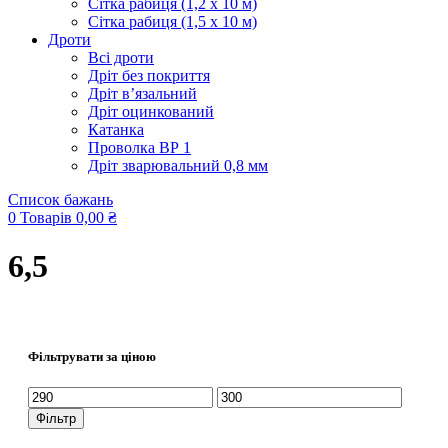
Сітка рабиця (1,2 x 10 м)
Сітка рабиця (1,5 x 10 м)
Дроти
Всі дроти
Дріт без покриття
Дріт в’язальний
Дріт оцинкований
Катанка
Проволка ВР 1
Дріт зварювальний 0,8 мм
Список бажань
0
Товарів
0,00
₴
6,5
Фільтрувати за ціною
Мінімальна
Найбільша
ціна
ціна
Фільтр