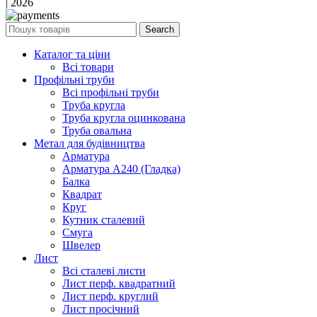
| 2026
Search
Каталог та ціни
Всі товари
Профільні труби
Всі профільні труби
Труба кругла
Труба кругла оцинкована
Труба овальна
Метал для будівництва
Арматура
Арматура А240 (Гладка)
Балка
Квадрат
Круг
Кутник сталевий
Смуга
Швелер
Лист
Всі сталеві листи
Лист перф. квадратний
Лист перф. круглий
Лист просічний