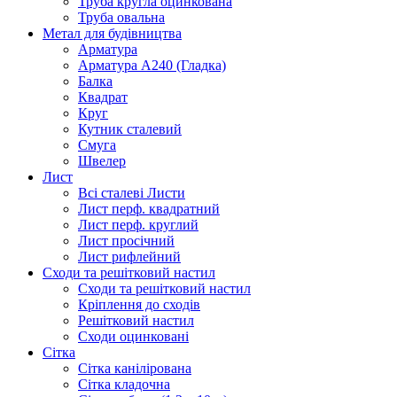
Труба кругла оцинкована
Труба овальна
Метал для будівництва
Арматура
Арматура А240 (Гладка)
Балка
Квадрат
Круг
Кутник сталевий
Смуга
Швелер
Лист
Всі сталеві Листи
Лист перф. квадратний
Лист перф. круглий
Лист просічний
Лист рифлейний
Сходи та решітковий настил
Сходи та решітковий настил
Кріплення до сходів
Решітковий настил
Сходи оцинковані
Сітка
Сітка канілірована
Сітка кладочна