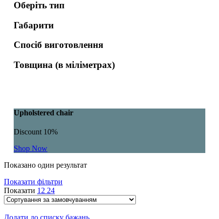
Оберіть тип
Габарити
Спосіб виготовлення
Товщина (в міліметрах)
Upholstered chair
Discount 10%
Shop Now
Показано один результат
Показати фільтри
Показати
12
24
Додати до списку бажань