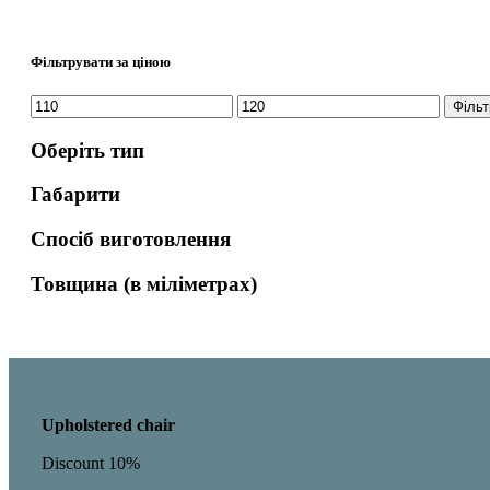
Фільтрувати за ціною
Мінімальна
Найбільша
Фільт
ціна
ціна
Оберіть тип
Габарити
Спосіб виготовлення
Товщина (в міліметрах)
Upholstered chair
Discount 10%