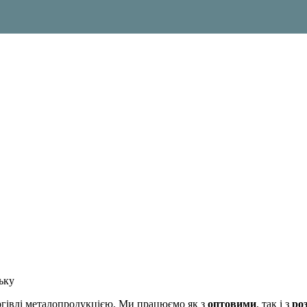
ьку
оргівлі металопродукцією. Ми працюємо як з
оптовими
, так і з
ро