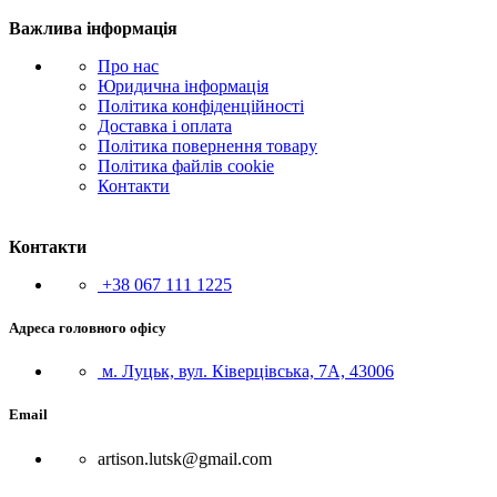
Важлива інформація
Про нас
Юридична інформація
Політика конфіденційності
Доставка і оплата
Політика повернення товару
Політика файлів cookie
Контакти
Контакти
+38 067 111 1225
Адреса головного офісу
м. Луцьк, вул. Ківерцівська, 7А, 43006
Email
artison.lutsk@gmail.com