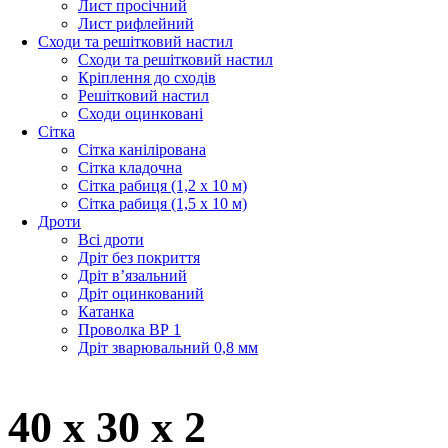
Лист просічний
Лист рифлейний
Сходи та решітковий настил
Сходи та решітковий настил
Кріплення до сходів
Решітковий настил
Сходи оцинковані
Сітка
Сітка канілірована
Сітка кладочна
Сітка рабиця (1,2 x 10 м)
Сітка рабиця (1,5 x 10 м)
Дроти
Всі дроти
Дріт без покриття
Дріт в’язальний
Дріт оцинкований
Катанка
Проволка ВР 1
Дріт зварювальний 0,8 мм
40 x 30 x 2