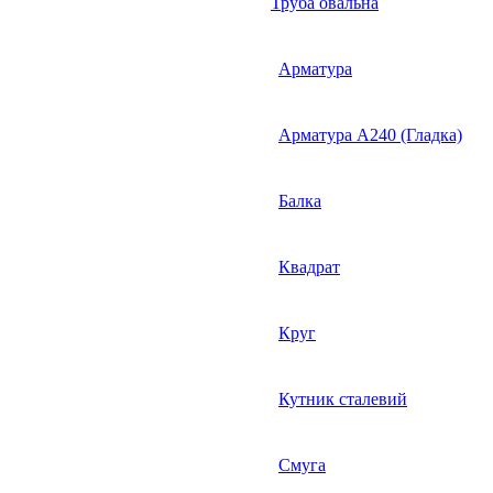
Труба овальна
Арматура
Арматура А240 (Гладка)
Балка
Квадрат
Круг
Кутник сталевий
Смуга