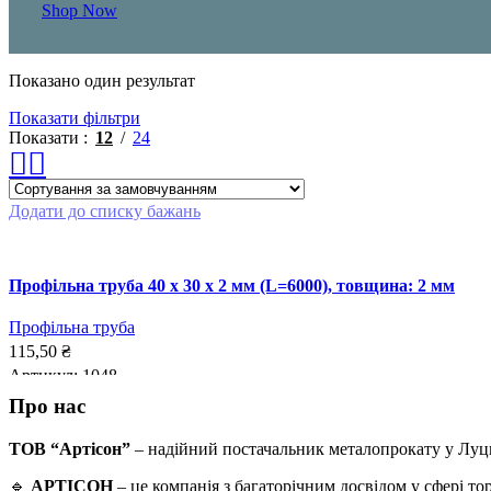
Shop Now
Показано один результат
Показати фільтри
Показати
12
24
Додати до списку бажань
Профільна труба 40 x 30 x 2 мм (L=6000), товщина: 2 мм
Профільна труба
115,50
₴
Артикул:
1048
Про нас
ДОДАТИ В КОШИК
ТОВ “Артісон”
– надійний постачальник металопрокату у Луц
🔹
АРТІСОН
– це компанія з багаторічним досвідом у сфері т