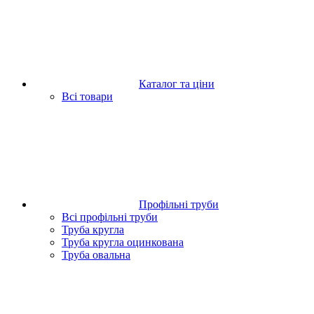
Каталог та ціни
Всі товари
Профільні труби
Всі профільні труби
Труба кругла
Труба кругла оцинкована
Труба овальна