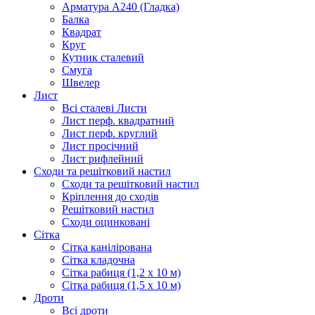
Арматура А240 (Гладка)
Балка
Квадрат
Круг
Кутник сталевий
Смуга
Швелер
Лист
Всі сталеві Листи
Лист перф. квадратний
Лист перф. круглий
Лист просічний
Лист рифлейний
Сходи та решітковий настил
Сходи та решітковий настил
Кріплення до сходів
Решітковий настил
Сходи оцинковані
Сітка
Сітка канілірована
Сітка кладочна
Сітка рабиця (1,2 x 10 м)
Сітка рабиця (1,5 x 10 м)
Дроти
Всі дроти