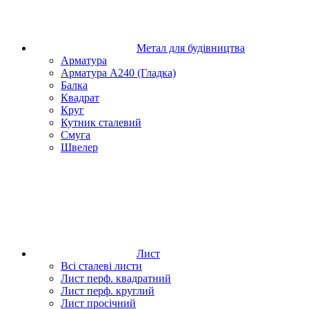
Метал для будівництва
Арматура
Арматура А240 (Гладка)
Балка
Квадрат
Круг
Кутник сталевий
Смуга
Швелер
Лист
Всі сталеві листи
Лист перф. квадратний
Лист перф. круглий
Лист просічний