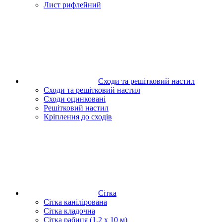
Лист рифлейний
Сходи та решітковий настил
Сходи та решітковий настил
Сходи оцинковані
Решітковий настил
Кріплення до сходів
Сітка
Сітка канілірована
Сітка кладочна
Сітка рабиця (1,2 x 10 м)