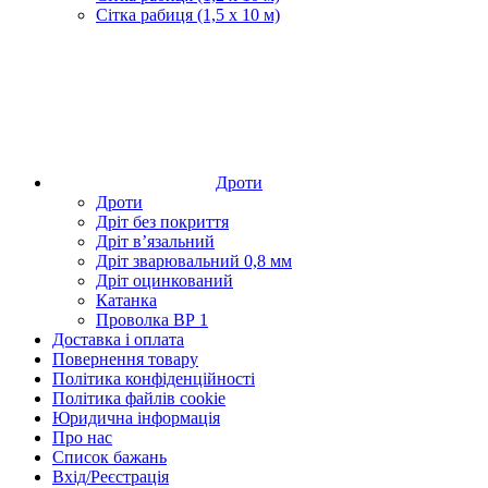
Сітка рабиця (1,5 x 10 м)
Дроти
Дроти
Дріт без покриття
Дріт в’язальний
Дріт зварювальний 0,8 мм
Дріт оцинкований
Катанка
Проволка ВР 1
Доставка і оплата
Повернення товару
Політика конфіденційності
Політика файлів cookie
Юридична інформація
Про нас
Список бажань
Вхід/Реєстрація