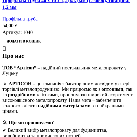
Профільна труба 40 x 10 x 1,2 (х/к) мм (L=6000), товщина:
1,2 мм
Профільна труба
54,00
₴
Артикул:
1040
ДОДАТИ В КОШИК
Про нас
ТОВ “Артісон”
– надійний постачальник металопрокату у
Луцьку
🔹
АРТІСОН
– це компанія з багаторічним досвідом у сфері
торгівлі металопродукцією. Ми працюємо як з
оптовими
, так
і з
роздрібними
клієнтами, пропонуючи широкий асортимент
високоякісного металопрокату. Наша мета – забезпечити
кожного клієнта
надійними матеріалами
за найкращими
цінами.
🛠
Що ми пропонуємо?
✔ Великий вибір металопрокату для будівництва,
виробництва та промислових потреб