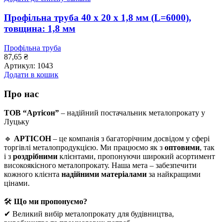
Профільна труба 40 х 20 х 1,8 мм (L=6000),
товщина: 1,8 мм
Профільна труба
87,65
₴
Артикул:
1043
Додати в кошик
Про нас
ТОВ “Артісон”
– надійний постачальник металопрокату у
Луцьку
🔹
АРТІСОН
– це компанія з багаторічним досвідом у сфері
торгівлі металопродукцією. Ми працюємо як з
оптовими
, так
і з
роздрібними
клієнтами, пропонуючи широкий асортимент
високоякісного металопрокату. Наша мета – забезпечити
кожного клієнта
надійними матеріалами
за найкращими
цінами.
🛠
Що ми пропонуємо?
✔ Великий вибір металопрокату для будівництва,