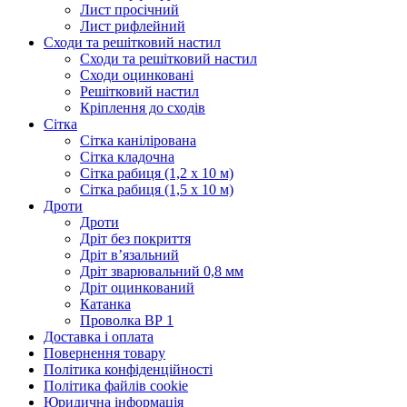
Лист просічний
Лист рифлейний
Сходи та решітковий настил
Сходи та решітковий настил
Сходи оцинковані
Решітковий настил
Кріплення до сходів
Сітка
Сітка канілірована
Сітка кладочна
Сітка рабиця (1,2 x 10 м)
Сітка рабиця (1,5 x 10 м)
Дроти
Дроти
Дріт без покриття
Дріт в’язальний
Дріт зварювальний 0,8 мм
Дріт оцинкований
Катанка
Проволка ВР 1
Доставка і оплата
Повернення товару
Політика конфіденційності
Політика файлів cookie
Юридична інформація