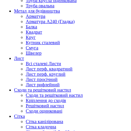
Труба кругла оцинкована
Труба овальна
Метал для будівництва
Арматура
Арматура А240 (Гладка)
Балка
Квадрат
Круг
Кутник сталевий
Смуга
Швелер
Лист
Всі сталеві Листи
Лист перф. квадратний
Лист перф. круглий
Лист просічний
Лист рифлейний
Сходи та решітковий настил
Сходи та решітковий настил
Кріплення до сходів
Решітковий настил
Сходи оцинковані
Сітка
Сітка канілірована
Сітка кладочна