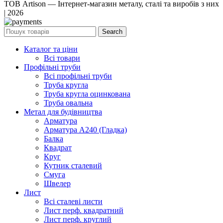
ТОВ Artison — Інтернет-магазин металу, сталі та виробів з них
| 2026
Search
Каталог та ціни
Всі товари
Профільні труби
Всі профільні труби
Труба кругла
Труба кругла оцинкована
Труба овальна
Метал для будівництва
Арматура
Арматура А240 (Гладка)
Балка
Квадрат
Круг
Кутник сталевий
Смуга
Швелер
Лист
Всі сталеві листи
Лист перф. квадратний
Лист перф. круглий