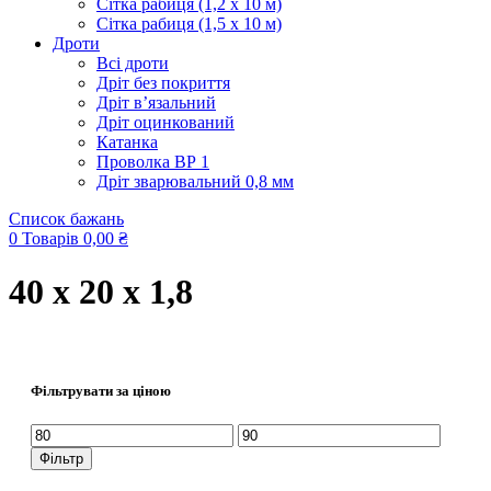
Сітка рабиця (1,2 x 10 м)
Сітка рабиця (1,5 x 10 м)
Дроти
Всі дроти
Дріт без покриття
Дріт в’язальний
Дріт оцинкований
Катанка
Проволка ВР 1
Дріт зварювальний 0,8 мм
Список бажань
0
Товарів
0,00
₴
40 х 20 х 1,8
Фільтрувати за ціною
Мінімальна
Найбільша
ціна
ціна
Фільтр