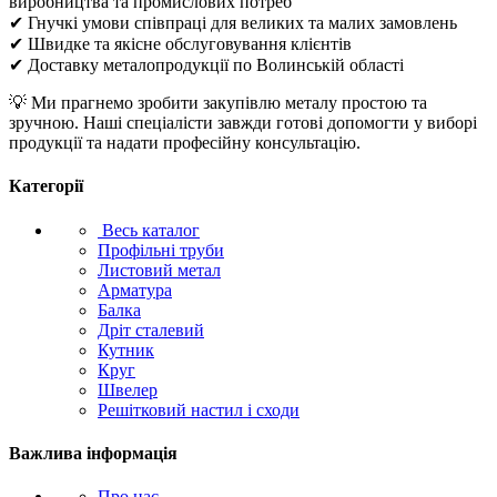
виробництва та промислових потреб
✔ Гнучкі умови співпраці для великих та малих замовлень
✔ Швидке та якісне обслуговування клієнтів
✔ Доставку металопродукції по Волинській області
💡 Ми прагнемо зробити закупівлю металу простою та
зручною. Наші спеціалісти завжди готові допомогти у виборі
продукції та надати професійну консультацію.
Категорії
Весь каталог
Профільні труби
Листовий метал
Арматура
Балка
Дріт сталевий
Кутник
Круг
Швелер
Решітковий настил і сходи
Важлива інформація
Про нас