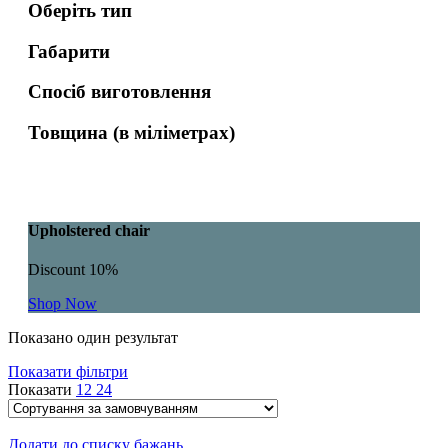
Оберіть тип
Габарити
Спосіб виготовлення
Товщина (в міліметрах)
Upholstered chair
Discount 10%
Shop Now
Показано один результат
Показати фільтри
Показати
12
24
Додати до списку бажань