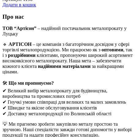
Додати в кошик
Про нас
ТОВ “Артісон”
– надійний постачальник металопрокату у
Луцьку
🔹
АРТІСОН
– це компанія з багаторічним досвідом у сфері
торгівлі металопродукцією. Ми працюємо як з
оптовими
, так
і з
роздрібними
клієнтами, пропонуючи широкий асортимент
високоякісного металопрокату. Наша мета – забезпечити
кожного клієнта
надійними матеріалами
за найкращими
цінами.
🛠
Що ми пропонуємо?
✔ Великий вибір металопрокату для будівництва,
виробництва та промислових потреб
✔ Гнучкі умови співпраці для великих та малих замовлень
✔ Швидке та якісне обслуговування клієнтів
✔ Доставку металопродукції по Волинській області
💡 Ми прагнемо зробити закупівлю металу простою та
зручною. Наші спеціалісти завжди готові допомогти у виборі
продукції та надати професійну консультацію.