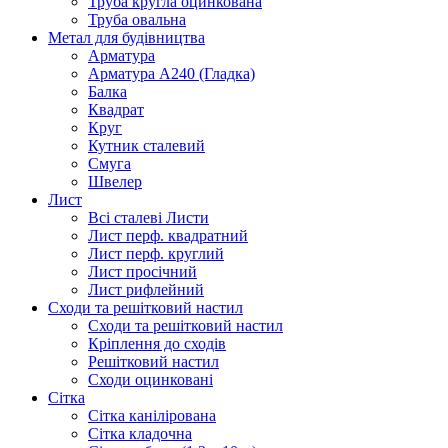
Труба кругла оцинкована
Труба овальна
Метал для будівництва
Арматура
Арматура А240 (Гладка)
Балка
Квадрат
Круг
Кутник сталевий
Смуга
Швелер
Лист
Всі сталеві Листи
Лист перф. квадратний
Лист перф. круглий
Лист просічний
Лист рифлейний
Сходи та решітковий настил
Сходи та решітковий настил
Кріплення до сходів
Решітковий настил
Сходи оцинковані
Сітка
Сітка канілірована
Сітка кладочна