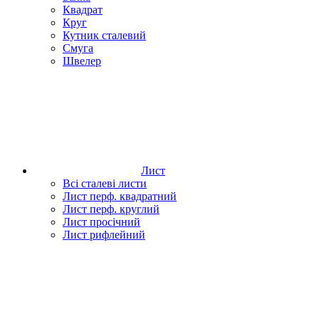
Квадрат
Круг
Кутник сталевий
Смуга
Швелер
Лист
Всі сталеві листи
Лист перф. квадратний
Лист перф. круглий
Лист просічний
Лист рифлейний