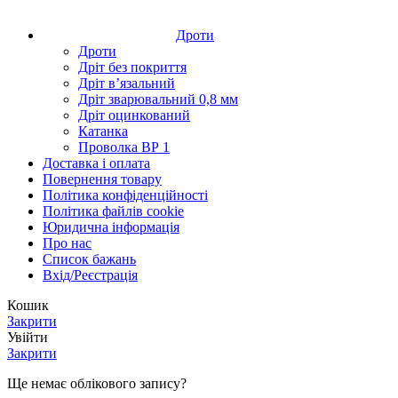
Дроти
Дроти
Дріт без покриття
Дріт в’язальний
Дріт зварювальний 0,8 мм
Дріт оцинкований
Катанка
Проволка ВР 1
Доставка і оплата
Повернення товару
Політика конфіденційності
Політика файлів cookie
Юридична інформація
Про нас
Список бажань
Вхід/Реєстрація
Кошик
Закрити
Увійти
Закрити
Ще немає облікового запису?