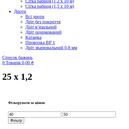
Сітка рабиця (1,2 x 10 м)
Сітка рабиця (1,5 x 10 м)
Дроти
Всі дроти
Дріт без покриття
Дріт в’язальний
Дріт оцинкований
Катанка
Проволка ВР 1
Дріт зварювальний 0,8 мм
Список бажань
0
Товарів
0,00
₴
25 x 1,2
Фільтрувати за ціною
Мінімальна
Найбільша
ціна
ціна
Фільтр