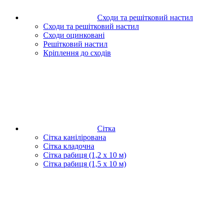
Сходи та решітковий настил
Сходи та решітковий настил
Сходи оцинковані
Решітковий настил
Кріплення до сходів
Сітка
Сітка канілірована
Сітка кладочна
Сітка рабиця (1,2 x 10 м)
Сітка рабиця (1,5 x 10 м)