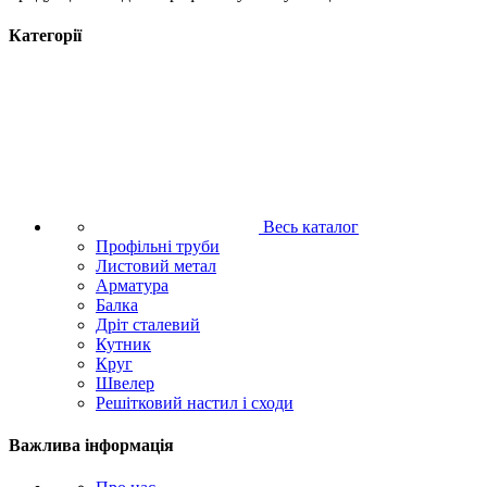
Категорії
Весь каталог
Профільні труби
Листовий метал
Арматура
Балка
Дріт сталевий
Кутник
Круг
Швелер
Решітковий настил і сходи
Важлива інформація