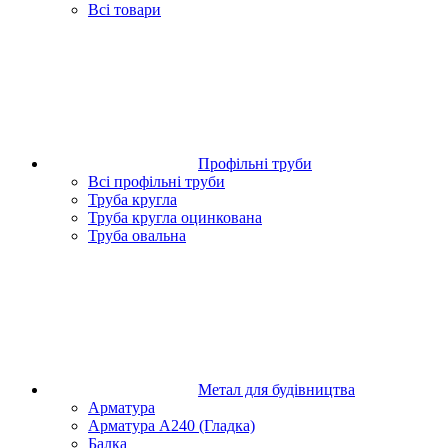
Всі товари
Профільні труби
Всі профільні труби
Труба кругла
Труба кругла оцинкована
Труба овальна
Метал для будівництва
Арматура
Арматура А240 (Гладка)
Балка