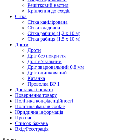
Решітковий настил
Кріплення до сходів
Сітка
Сітка канілірована
Сітка кладочна
Сітка рабиця (1,2 x 10 м)
Сітка рабиця (1,5 x 10 м)
Дроти
Дроти
Дріт без покриття
Дріт в’язальний
Дріт зварювальний 0,8 мм
Дріт оцинкований
Катанка
Проволка ВР 1
Доставка і оплата
Повернення товару
Політика конфіденційності
Політика файлів cookie
Юридична інформація
Про нас
Список бажань
Вхід/Реєстрація
Кошик