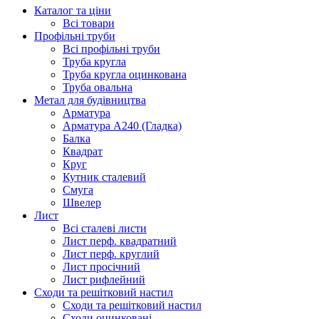
Каталог та ціни
Всі товари
Профільні труби
Всі профільні труби
Труба кругла
Труба кругла оцинкована
Труба овальна
Метал для будівництва
Арматура
Арматура А240 (Гладка)
Балка
Квадрат
Круг
Кутник сталевий
Смуга
Швелер
Лист
Всі сталеві листи
Лист перф. квадратний
Лист перф. круглий
Лист просічний
Лист рифлейний
Сходи та решітковий настил
Сходи та решітковий настил
Сходи оцинковані