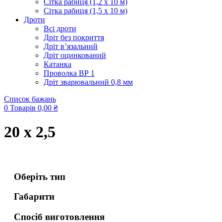
Сітка рабиця (1,2 x 10 м)
Сітка рабиця (1,5 x 10 м)
Дроти
Всі дроти
Дріт без покриття
Дріт в’язальний
Дріт оцинкований
Катанка
Проволка ВР 1
Дріт зварювальний 0,8 мм
Список бажань
0
Товарів
0,00
₴
20 x 2,5
Оберіть тип
Габарити
Спосіб виготовлення