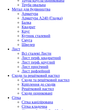
Труба кругла оцинкована
Труба овальна
Метал для будівництва
Арматура
Арматура А240 (Гладка)
Балка
Квадрат
Круг
Кутник сталевий
Смуга
Швелер
Лист
Всі сталеві Листи
Лист перф. квадратний
Лист перф. круглий
Лист просічний
Лист рифлейний
Сходи та решітковий настил
Сходи та решітковий настил
Кріплення до сходів
Решітковий настил
Сходи оцинковані
Сітка
Сітка канілірована
Сітка кладочна