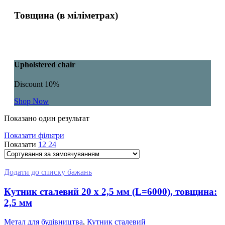
Товщина (в міліметрах)
Upholstered chair
Discount 10%
Shop Now
Показано один результат
Показати фільтри
Показати
12
24
Додати до списку бажань
Кутник сталевий 20 x 2,5 мм (L=6000), товщина:
2,5 мм
Метал для будівництва
,
Кутник сталевий