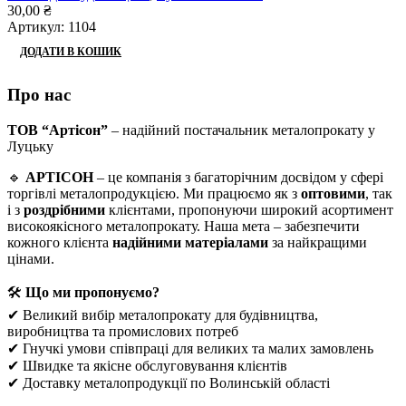
30,00
₴
Артикул:
1104
ДОДАТИ В КОШИК
Про нас
ТОВ “Артісон”
– надійний постачальник металопрокату у
Луцьку
🔹
АРТІСОН
– це компанія з багаторічним досвідом у сфері
торгівлі металопродукцією. Ми працюємо як з
оптовими
, так
і з
роздрібними
клієнтами, пропонуючи широкий асортимент
високоякісного металопрокату. Наша мета – забезпечити
кожного клієнта
надійними матеріалами
за найкращими
цінами.
🛠
Що ми пропонуємо?
✔ Великий вибір металопрокату для будівництва,
виробництва та промислових потреб
✔ Гнучкі умови співпраці для великих та малих замовлень
✔ Швидке та якісне обслуговування клієнтів
✔ Доставку металопродукції по Волинській області