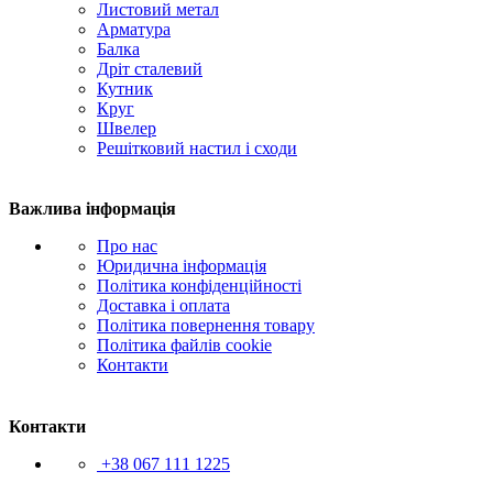
Листовий метал
Арматура
Балка
Дріт сталевий
Кутник
Круг
Швелер
Решітковий настил і сходи
Важлива інформація
Про нас
Юридична інформація
Політика конфіденційності
Доставка і оплата
Політика повернення товару
Політика файлів cookie
Контакти
Контакти
+38 067 111 1225