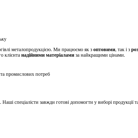
ьку
оргівлі металопродукцією. Ми працюємо як з
оптовими
, так і з
ро
го клієнта
надійними матеріалами
за найкращими цінами.
 та промислових потреб
Наші спеціалісти завжди готові допомогти у виборі продукції т