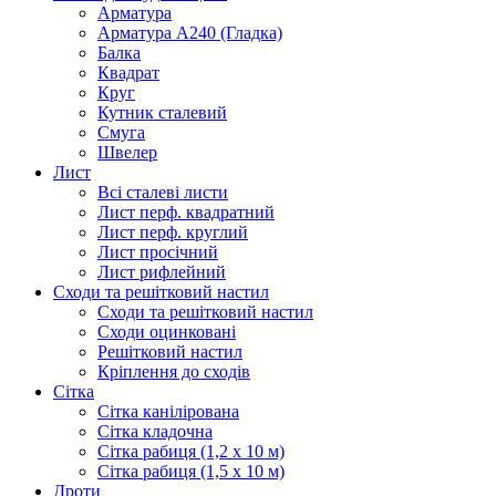
Арматура
Арматура А240 (Гладка)
Балка
Квадрат
Круг
Кутник сталевий
Смуга
Швелер
Лист
Всі сталеві листи
Лист перф. квадратний
Лист перф. круглий
Лист просічний
Лист рифлейний
Сходи та решітковий настил
Сходи та решітковий настил
Сходи оцинковані
Решітковий настил
Кріплення до сходів
Сітка
Сітка канілірована
Сітка кладочна
Сітка рабиця (1,2 x 10 м)
Сітка рабиця (1,5 x 10 м)
Дроти