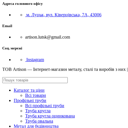
Адреса головного офісу
м. Луцьк, вул. Ківерцівська, 7А, 43006
Email
artison.lutsk@gmail.com
Соц. мережі
Instagram
ТОВ Artison — Інтернет-магазин металу, сталі та виробів з них 
Каталог та ціни
Всі товари
Профільні труби
Всі профільні труби
Труба кругла
Труба кругла оцинкована
Труба овальна
Метал для будівництва