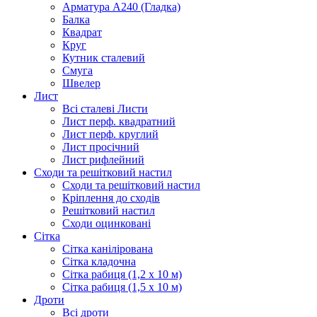
Арматура А240 (Гладка)
Балка
Квадрат
Круг
Кутник сталевий
Смуга
Швелер
Лист
Всі сталеві Листи
Лист перф. квадратний
Лист перф. круглий
Лист просічний
Лист рифлейний
Сходи та решітковий настил
Сходи та решітковий настил
Кріплення до сходів
Решітковий настил
Сходи оцинковані
Сітка
Сітка канілірована
Сітка кладочна
Сітка рабиця (1,2 x 10 м)
Сітка рабиця (1,5 x 10 м)
Дроти
Всі дроти