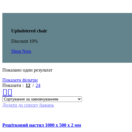
Upholstered chair
Discount 10%
Shop Now
Показано один результат
Показати фільтри
Показати
12
24
Додати до списку бажань
Решітковий настил 1000 x 500 x 2 мм