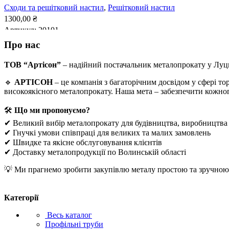
Сходи та решітковий настил
,
Решітковий настил
1300,00
₴
Артикул:
20101
Про нас
ДОДАТИ В КОШИК
ТОВ “Артісон”
– надійний постачальник металопрокату у Луц
🔹
АРТІСОН
– це компанія з багаторічним досвідом у сфері т
високоякісного металопрокату. Наша мета – забезпечити кожно
🛠
Що ми пропонуємо?
✔ Великий вибір металопрокату для будівництва, виробництва
✔ Гнучкі умови співпраці для великих та малих замовлень
✔ Швидке та якісне обслуговування клієнтів
✔ Доставку металопродукції по Волинській області
💡 Ми прагнемо зробити закупівлю металу простою та зручною. 
Категорії
Весь каталог
Профільні труби