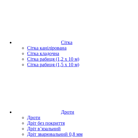
Сітка
Сітка канілірована
Сітка кладочна
Сітка рабиця (1,2 x 10 м)
Сітка рабиця (1,5 x 10 м)
Дроти
Дроти
Дріт без покриття
Дріт в’язальний
Дріт зварювальний 0,8 мм