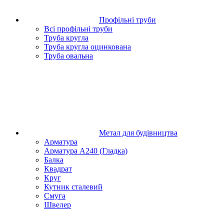
Профільні труби
Всі профільні труби
Труба кругла
Труба кругла оцинкована
Труба овальна
Метал для будівництва
Арматура
Арматура А240 (Гладка)
Балка
Квадрат
Круг
Кутник сталевий
Смуга
Швелер