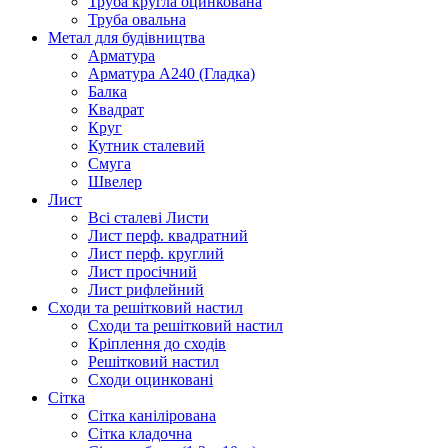
Труба кругла оцинкована
Труба овальна
Метал для будівництва
Арматура
Арматура А240 (Гладка)
Балка
Квадрат
Круг
Кутник сталевий
Смуга
Швелер
Лист
Всі сталеві Листи
Лист перф. квадратний
Лист перф. круглий
Лист просічний
Лист рифлейний
Сходи та решітковий настил
Сходи та решітковий настил
Кріплення до сходів
Решітковий настил
Сходи оцинковані
Сітка
Сітка канілірована
Сітка кладочна