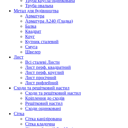
Труба кругла оцинкована
Труба овальна
Метал для будівництва
Арматура
Арматура А240 (Гладка)
Балка
Квадрат
Круг
Кутник сталевий
Смуга
Швелер
Лист
Всі сталеві Листи
Лист перф. квадратний
Лист перф. круглий
Лист просічний
Лист рифлейний
Сходи та решітковий настил
Сходи та решітковий настил
Кріплення до сходів
Решітковий настил
Сходи оцинковані
Сітка
Сітка канілірована
Сітка кладочна