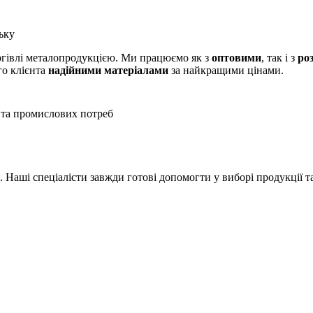
ьку
оргівлі металопродукцією. Ми працюємо як з
оптовими
, так і з
ро
го клієнта
надійними матеріалами
за найкращими цінами.
 та промислових потреб
Наші спеціалісти завжди готові допомогти у виборі продукції т