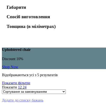
Габарити
Спосіб виготовлення
Товщина (в міліметрах)
Upholstered chair
Discount 10%
Shop Now
Відображаються усі з 5 результатів
Показати фільтри
Показати
12
24
Додати до списку бажань