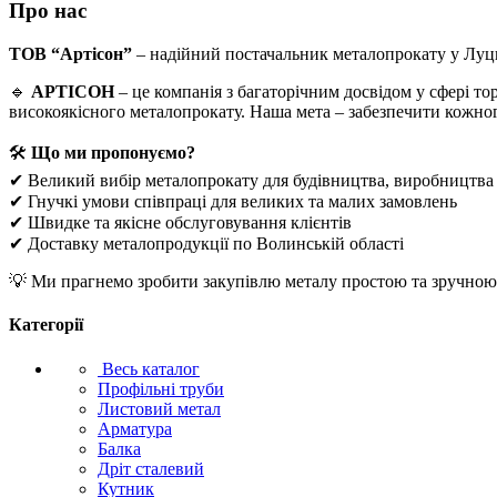
Про нас
ТОВ “Артісон”
– надійний постачальник металопрокату у Луц
🔹
АРТІСОН
– це компанія з багаторічним досвідом у сфері т
високоякісного металопрокату. Наша мета – забезпечити кожно
🛠
Що ми пропонуємо?
✔ Великий вибір металопрокату для будівництва, виробництва
✔ Гнучкі умови співпраці для великих та малих замовлень
✔ Швидке та якісне обслуговування клієнтів
✔ Доставку металопродукції по Волинській області
💡 Ми прагнемо зробити закупівлю металу простою та зручною. 
Категорії
Весь каталог
Профільні труби
Листовий метал
Арматура
Балка
Дріт сталевий
Кутник