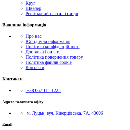
Круг
Швелер
Решітковий настил і сходи
Важлива інформація
Про нас
Юридична інформація
Політика конфіденційності
Доставка і оплата
Політика повернення товару
Політика файлів cookie
Контакти
Контакти
+38 067 111 1225
Адреса головного офісу
м. Луцьк, вул. Ківерцівська, 7А, 43006
Email