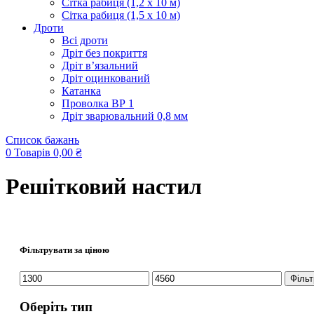
Сітка рабиця (1,2 x 10 м)
Сітка рабиця (1,5 x 10 м)
Дроти
Всі дроти
Дріт без покриття
Дріт в’язальний
Дріт оцинкований
Катанка
Проволка ВР 1
Дріт зварювальний 0,8 мм
Список бажань
0
Товарів
0,00
₴
Решітковий настил
Фільтрувати за ціною
Мінімальна
Найбільша
Фільт
ціна
ціна
Оберіть тип