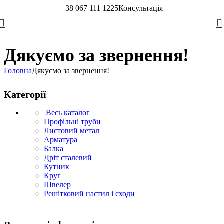
+38 067 111 1225
Консультація
0
Дякуємо за звернення!
Головна
Дякуємо за звернення!
Категорії
Весь каталог
Профільні труби
Листовий метал
Арматура
Балка
Дріт сталевий
Кутник
Круг
Швелер
Решітковий настил і сходи